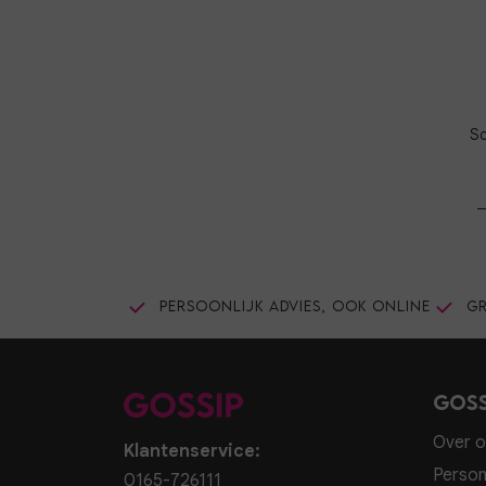
Sc
Persoonlijk advies, ook online
Gr
Goss
Over o
Klantenservice:
Person
0165-726111