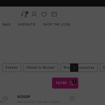
Sale
Inspiratie
Shop the look
Sokken
Petten & Mutsen
Woonaccessoires
O
1
filter
Nieuw
Nieuw
Gossip
EDE
MIA CLASSIC TAS MIA CLASSIC