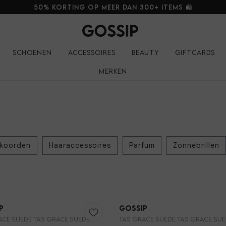
50% korting op meer dan 300+ items 🛍️
Schoenen
Accessoires
Beauty
Giftcards
Merken
nkoorden
Haaraccessoires
Parfum
Zonnebrillen
Nieuw
p
Gossip
ACE SUEDE TAS GRACE SUEDE
TAS GRACE SUEDE TAS GRACE SU