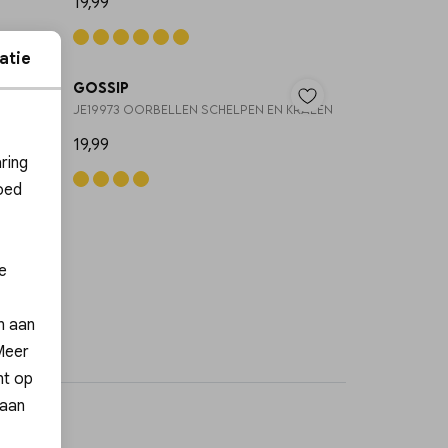
19,99
atie
Gossip
KRALEN
JE19973 OORBELLEN SCHELPEN EN KRALEN
ies
19,99
ring
oed
e
en aan
 Meer
nt op
 aan