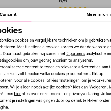
19,99
Consent
Meer inform
p
Gossip
okies
2 OORBELLEN HARTJES EN KRALEN
JE19532 OORBELLEN HARTJES EN 
Noodzakelijke
Personalisatie cook
19,99
cookies
ebruiken cookies en vergelijkbare technieken om je gebruikserva
erbeteren. Met functionele cookies zorgen we dat de website g
t. Daarnaast gebruiken wij samen met
Analytische cookies
Marketing cookies
2 partners
analytische en
etingcookies om jouw gedrag anoniem te analyseren,
Pagina
1
2
3
33
sonaliseerde content te tonen en relevante advertenties aan t
n. Je kunt zelf bepalen welke cookies je accepteert. Klik op
pteren' voor alle cookies, of kies 'Instellingen' om je voorkeur
ssen. Wil je alleen noodzakelijke cookies? Kies dan 'Weigeren'.
n? Lees
hier
alles over onze cookie- en privacyverklaring. Je ku
oment je instellingen wijzigingen door op de link te klikken onder
gina.