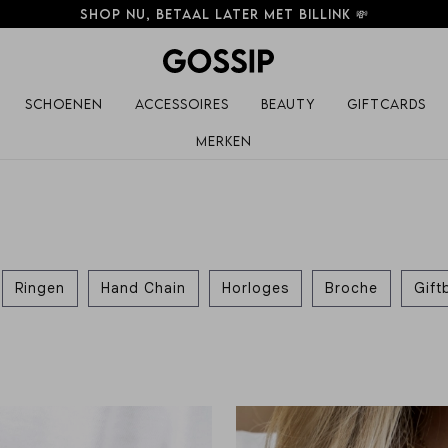
Elke week nieuwe items! 💗
Schoenen
Accessoires
Beauty
Giftcards
Merken
Ringen
Hand Chain
Horloges
Broche
Gift