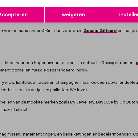
der sieraden. Bij Gossip vind je een uitgebreide collectie sieraden van de
Opslaan
Terug
d.
Naast de nieuwste trends hebben wij ook een groot aanbod aan
essen
Accepteren
weigeren
Instelle
nden
,
ringen
,
kettingen
,
horloges
en
bedels
online of in onze winkel i
ppen voor iemand anders? Kies dan voor onze
Gossip Giftcard
en laat je
k direct naar een hoger niveau te tillen zijn natuurlijk Gossip statement
atement oorbellen maak je gegarandeerd indruk.
r yellow, lichtblauw, taupe en champagne, maar ook een opvallende kleu
etails zoals kraaltjes en pailletten. We love it!
orbellen van de mooiste merken zoals
My Jewellery
,
Day&Eve by Go Dutch
 make it shine!
n
mag missen; statement ringen, en bedelkettingen en bedelarmbanden. Com