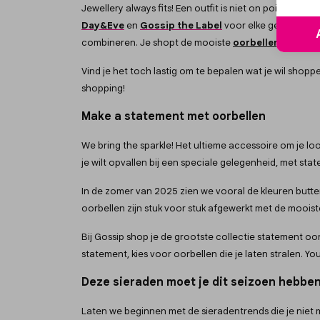
Jewellery always fits! Een outfit is niet on point zon
Day&Eve
en
Gossip the Label
voor elke gelegenhei
combineren. Je shopt de mooiste
oorbellen
,
armba
Vind je het toch lastig om te bepalen wat je wil sho
shopping!
Make a statement met oorbellen
We bring the sparkle! Het ultieme accessoire om je loo
je wilt opvallen bij een speciale gelegenheid, met st
In de zomer
van 2025 zien we vooral de kleuren butte
oorbellen zijn stuk voor stuk afgewerkt met de mooiste d
Bij Gossip shop je de grootste collectie statement o
statement, kies voor oorbellen die je laten stralen. You
Deze sieraden moet je dit seizoen hebbe
Laten we beginnen met de sieradentrends die je niet 