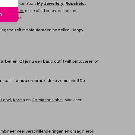
 mooiste merken zoals
My Jewellery
,
Rosefield
,
tial sieraden
, die je altijd en overal bij kunt
n
n Roosendaal.
 diegene zelf mooie sieraden bestellen. Happy
oorbellen
. Of je nu een basic outfit wilt omtoveren of
r zoals fuchsia ontbreekt deze zomer
niet! De
 Label
,
Karma
en
Gossip the Label
.
Maak een
bineer veel verschillende ringen en draag hierbij