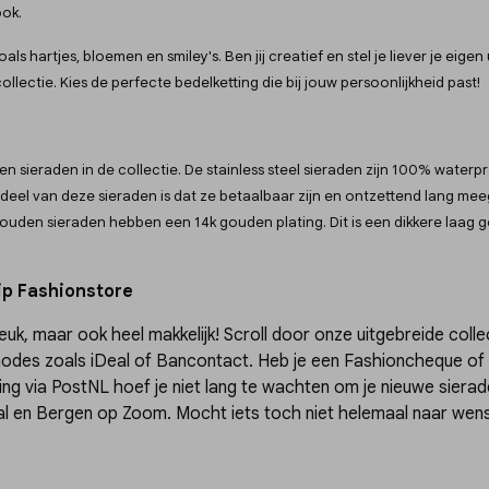
ook.
ls hartjes, bloemen en smiley's. Ben jij creatief en stel je liever je ei
llectie. Kies de perfecte bedelketting die bij jouw persoonlijkheid past!
en sieraden in de collectie. De stainless steel sieraden zijn 100% waterp
eel van deze sieraden is dat ze betaalbaar zijn en ontzettend lang mee
 gouden sieraden hebben een 14k gouden plating. Dit is een dikkere laag 
ip Fashionstore
 leuk, maar ook heel makkelijk! Scroll door onze uitgebreide coll
thodes zoals iDeal of Bancontact. Heb je een Fashioncheque o
ing via PostNL hoef je niet lang te wachten om je nieuwe sieraden
l en Bergen op Zoom. Mocht iets toch niet helemaal naar wens 