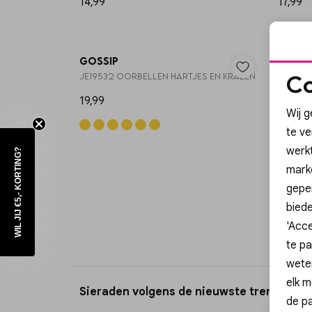
14,99
17,99
Gossip
Gossi
Co
JE19532 OORBELLEN HARTJES EN KRALEN
JE1953
19,99
19,99
Wij g
te v
werk
WIL JIJ €5,- KORTING?
mark
geper
biede
'Acce
te pa
wete
elk m
Sieraden volgens de nieuwste trends
de pa