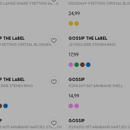
I0021790 LANGE SNAKE Y-KETTING MET HART
I0020449 Y-KETTING CRYSTAL BL
24,99
Nieuw
p the Label
Gossip the Label
49 KETTING CRYSTAL BLOEMEN
JZ-1050 DRIE STENEN RING
17,99
3=2
p the Label
Gossip
 DRIE STENEN RING
0296267-367 ARMBAND SHELL
14,99
Nieuw
p
Gossip
2-607 ARMBAND HARTJES STRETCH
0296312-377 ARMBAND HARTJES 