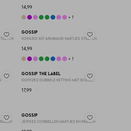
14,99
+ 1
Nieuw
Nieuw
Gossip
STRETCH
0296312-337 ARMBAND HARTJES STRETCH
14,99
+ 1
Nieuw
Nieuw
Gossip the Label
S
I0019282 DUBBELE KETTING MET BOLLETJES
17,99
Gossip
KRALEN
JE19532 OORBELLEN HARTJES EN KRALEN