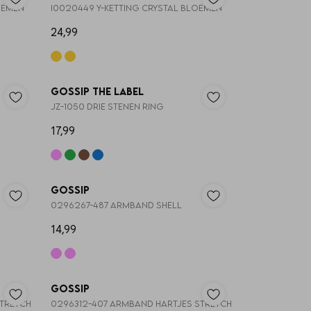
OEMEN
I0020449 Y-KETTING CRYSTAL BLOEMEN
24,99
3=2
3=2
Gossip the Label
JZ-1050 DRIE STENEN RING
17,99
Nieuw
Nieuw
Gossip
0296267-487 ARMBAND SHELL
14,99
Nieuw
Nieuw
Gossip
STRETCH
0296312-407 ARMBAND HARTJES STRETCH