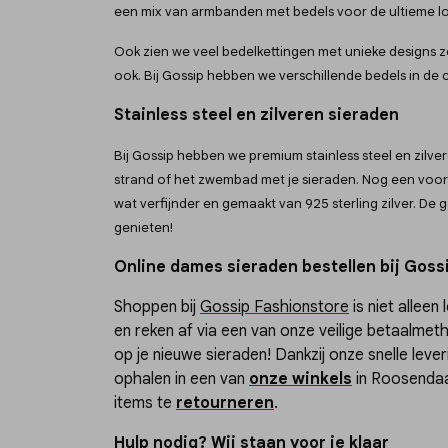
een mix van armbanden met bedels voor de ultieme l
Ook zien we veel bedelkettingen met unieke designs zoa
ook. Bij Gossip hebben we verschillende bedels in de co
Stainless steel en zilveren sieraden
Bij Gossip hebben we premium stainless steel en zilver
strand of het zwembad met je sieraden. Nog een voord
wat verfijnder en gemaakt van 925 sterling zilver. De
genieten!
Online dames sieraden bestellen bij Goss
Shoppen bij
Gossip Fashionstore
is niet alleen
en reken af via een van onze veilige betaalme
op je nieuwe sieraden! Dankzij onze snelle lever
ophalen in een van
onze winkels
in Roosendaa
items te
retourneren
.
Hulp nodig? Wij staan voor je klaar