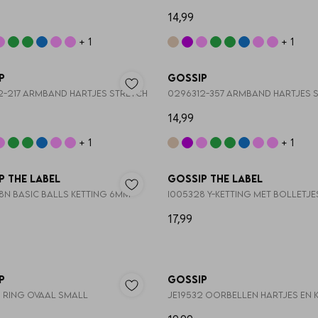
14,99
+ 1
+ 1
Nieuw
p
Gossip
2-217 ARMBAND HARTJES STRETCH
0296312-357 ARMBAND HARTJES 
14,99
+ 1
+ 1
Nieuw
p the Label
Gossip the Label
98N BASIC BALLS KETTING 6MM
I005328 Y-KETTING MET BOLLETJE
17,99
3=2
p
Gossip
3 RING OVAAL SMALL
JE19532 OORBELLEN HARTJES EN 