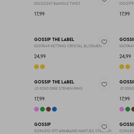
I0020247 BANGLE TWIST
17,99
17,99
Nieuw
Gossip the Label
Gossi
I0017449 KETTING CRYSTAL BLOEMEN
I00174
24,99
24,99
3=2
Gossip the Label
Gossi
JZ-1050 DRIE STENEN RING
JZ-1050
17,99
17,99
Nieuw
Gossip
Gossi
0296312-577 ARMBAND HARTJES STRETCH
029631