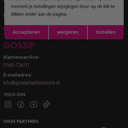
Gossip
Vesten
moment je instellingen wijzigingen door op de link te
klikken onder aan de pagina.
Klantenservice
Jassen
Opslaan
Terug
Winkels
Accepteren
weigeren
Instellen
Lingerie
Klantenservice:
0165-726111
E-mailadres:
info@gossipfashionstore.nl
Volg ons
Onze partners