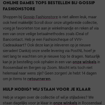
Online dames tops bestellen bij Gossip
Fashionstore
Shoppen bij
Gossip Fashionstore
is niet alleen leuk, maar
ook heel makkelijk! Scroll door onze uitgebreide collectie,
voeg je favorieten toe aan je winkelmandje en reken af via
een van onze veilige betaalmethodes zoals iDeal of
Bancontact. Heb je een Fashioncheque of VVV-
Cadeaukaart? Ook deze kan je inleveren op je nieuwe
sieraden! Dankzij onze snelle levering via PostNL hoef je
niet lang te wachten om je nieuwe top te dragen. Natuurlijk
kan je je bestelling ook ophalen in een van
onze winkels
in
Roosendaal en Bergen op Zoom. Mocht iets toch niet
helemaal naar wens zijn? Geen zorgen! Je hebt 14 dagen
om je items te
retourneren
.
Hulp nodig? Wij staan voor je klaar
Heb je vragen over de collectie of wil je stijladvies? We
staan dagelijks voor je klaar in
onze winkels
in Roosendaal