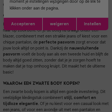
moment je instellingen wijzigingen door op de link te
covered!
klikken onder aan de pagina.
Gossip 'viral' invisible body zwart en wit
Opslaan
Terug
Accepteren
weigeren
Instellen
Met de Gossip invisible body krijg je die next level fit waar je
naar op zoek bent. Of je de body nu draagt onder een
blazer, combineert met een strakke jeans of kiest voor een
chique pantalon, de
perfecte pasvorm
zorgt ervoor dat
jouw look altijd on point is. Dankzij de
nauwsluitende
pasvorm
voelt de body aan als een tweede huid en blijft de
body altijd goed zitten, zonder dat je je zorgen hoeft te
maken dat je top omhoog kruipt. Dit maakt het de ultieme
basic!
Waarom een zwarte body kopen?
Een zwarte body kopen is altijd een goede investering. Dit
veelzijdige kledingstuk combineert
stijl, comfort en
tijdloze elegantie
. Of je nu kiest voor een casual look met
een jeans, of voor een avondje uit met een pantalon en