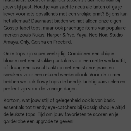
materialen, zodat er altijd iets tussen zit dat helemaal bij
jouw stijl past. Houd je van zachte neutrale tinten of ga je
liever voor iets opvallends met een vrolijke print? Bij ons kan
het allemaal! Daarnaast bieden we niet alleen onze eigen
Gossip-label tops, maar ook prachtige items van populaire
merken zoals Nukus, Harper & Yve, Yaya, Neo Noir, Studio
Amaya, Only, Geisha en Freebird.
Onze tops zijn super veelzijdig. Combineer een chique
blouse met een strakke pantalon voor een nette werkoutfit,
of draag een casual tanktop met een stoere jeans en
sneakers voor een relaxed weekendlook. Voor de zomer
hebben we ook flowy tops die heerlijk luchtig aanvoelen en
perfect zijn voor die zonnige dagen.
Kortom, wat jouw stijl of gelegenheid ook is van basic
essentials tot trendy eye-catchers bij Gossip shop je altijd
de leukste tops. Tijd om jouw favorieten te scoren en je
garderobe een upgrade te geven!