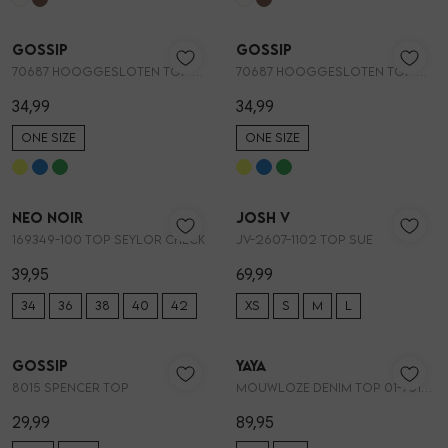
Nieuw
Nieuw
Gossip
Gossip
1
/2
1
/2
70687 HOOGGESLOTEN TOP MET STRIK
70687 HOOGGESLOTEN TOP MET STRIK
34,99
34,99
ONE SIZE
ONE SIZE
Neo Noir
Josh V
1
/2
1
/2
169349-100 TOP SEYLOR CHECK
JV-2607-1102 TOP SUE
39,95
69,99
34
36
38
40
42
XS
S
M
L
3=1
Gossip
YAYA
1
/2
1
/2
8015 SPENCER TOP
Mouwloze denim top 01-701389-604
29,99
89,95