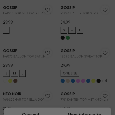
Gossip
Gossip
1
/2
1
/2
H4808 TOP MET OVERSLAG EN STRIK
Y1324 HALTER TOP STRIK
29,99
34,99
L
S
M
L
TRENDING 🔥
Gossip
Gossip
1
/2
1
/2
H4876 BALLON TOP SATIJN
13898 BALLON SWEAT TOP
29,99
29,99
S
M
L
ONE SIZE
+ 4
Neo Noir
Gossip
1
/2
1
/2
168628-145 TOP ELLA DOT
7181 KANTEN TOP MET KNOPEN
39,95
39,99
Consent
Meer informatie