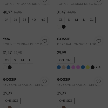
Vesten
Top met knoopdetail 01-701369-605
Top met gedraaide schouderband 01-709376-605
48,97
31,47
69,95
44,95
Jassen
34
36
38
40
42
XS
S
M
L
XL
30%
Nieuw
Lingerie
YAYA
Gossip
1
/2
1
/2
Top met gedraaide schouderband 01-709376-605
13898 BALLON SWEAT TOP
31,47
29,99
44,95
XS
S
M
L
ONE SIZE
+ 4
Nieuw
Nieuw
Gossip
Gossip
1
/2
1
/2
K898 ONE SHOULDER SHIRT
K898 ONE SHOULDER SHIRT
29,99
29,99
ONE SIZE
ONE SIZE