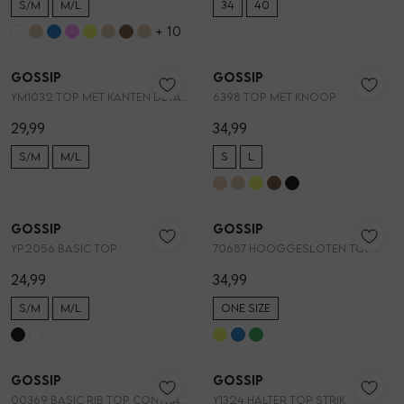
S/M
M/L
34
40
+ 10
Gossip
Gossip
1
/2
1
/2
YM1032 TOP MET KANTEN DETAILS
6398 TOP MET KNOOP
29,99
34,99
S/M
M/L
S
L
Gossip
Gossip
1
/2
1
/2
YP2056 BASIC TOP
70687 HOOGGESLOTEN TOP MET STRIK
24,99
34,99
S/M
M/L
ONE SIZE
Gossip
Gossip
1
/2
1
/2
00369 BASIC RIB TOP CONTRAST
Y1324 HALTER TOP STRIK