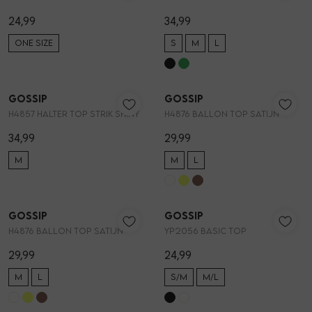
24,99
34,99
ONE SIZE
S
M
L
Gossip
Gossip
1
/2
1
/2
H4857 HALTER TOP STRIK SHINY
H4876 BALLON TOP SATIJN
34,99
29,99
M
M
L
Gossip
Gossip
1
/2
1
/2
H4876 BALLON TOP SATIJN
YP2056 BASIC TOP
29,99
24,99
M
L
S/M
M/L