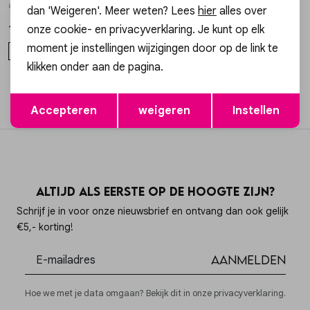
62051-01-001 SNEAKER ISA LAYNE
dan 'Weigeren'. Meer weten? Lees
hier
alles over
onze cookie- en privacyverklaring. Je kunt op elk
159,95
moment je instellingen wijzigingen door op de link te
36
41
klikken onder aan de pagina.
filter
Opslaan
Terug
Accepteren
weigeren
Instellen
Altijd als eerste op de hoogte zijn?
Schrijf je in voor onze nieuwsbrief en ontvang dan ook gelijk
€5,- korting!
Aanmelden
Hoe we met je data omgaan? Bekijk dit in onze privacyverklaring.