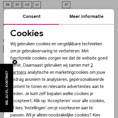
Vesten
38
39
40
41
37
50%
50%
Consent
Meer informatie
Jassen
Via Vai
Gossip
1
/2
1
/1
Cookies
62171-03-903 SNEAKER SAM OLIVIA
1.24.49.015.01 SNEAKER MAE
Lingerie
Noodzakelijke cookies
84,98
30,00
169,95
59,99
Wij gebruiken cookies en vergelijkbare technieken
Personalisatie cookies
37
36
37
38
om je gebruikservaring te verbeteren. Met
functionele cookies zorgen we dat de website goed
Analytische cookies
50%
werkt. Daarnaast gebruiken wij samen met
2
Marketing cookies
Gossip
Gossip
1
/2
1
/2
partners
analytische en marketingcookies om jouw
WIL JIJ €5,- KORTING?
1.24.49.016.01 SNEAKER MAE
1.24.49.319.01 SNEAKER MICKY
gedrag anoniem te analyseren, gepersonaliseerde
30,00
59,95
59,99
content te tonen en relevante advertenties aan te
bieden. Je kunt zelf bepalen welke cookies je
36
38
39
40
accepteert. Klik op 'Accepteren' voor alle cookies,
of kies 'Instellingen' om je voorkeuren aan te
Via Vai
passen. Wil je alleen noodzakelijke cookies? Kies
1
/2