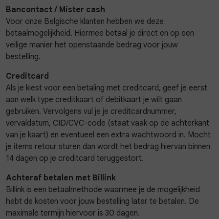
Bancontact / Mister cash
Voor onze Belgische klanten hebben we deze
Skorts
Broche
Parfum
betaalmogelijkheid. Hiermee betaal je direct en op een
veilige manier het openstaande bedrag voor jouw
T-shirts
Giftboxen
Zonnebrillen
bestelling.
Creditcard
Truien
Steentje/bedel
Sokken
Als je kiest voor een betaling met creditcard, geef je eerst
aan welk type creditkaart of debitkaart je wilt gaan
gebruiken. Vervolgens vul je je creditcardnummer,
Blazers & gilets
Enkelbandjes
Petten & Mutsen
vervaldatum, CID/CVC-code (staat vaak op de achterkant
van je kaart) en eventueel een extra wachtwoord in. Mocht
Rokken
Overige Sieraden
Woonaccessoires
je items retour sturen dan wordt het bedrag hiervan binnen
14 dagen op je creditcard teruggestort.
Sets
Overige Accessoires
Achteraf betalen met Billink
Billink is een betaalmethode waarmee je de mogelijkheid
Jumpsuits & playsuits
hebt de kosten voor jouw bestelling later te betalen. De
maximale termijn hiervoor is 30 dagen.