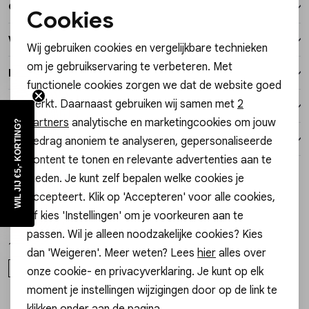
Over dit item
Vesten
Cookies
Noodzakelijke cookies
Winkelvoorraad
Wij gebruiken cookies en vergelijkbare technieken
Jassen
Personalisatie cookies
om je gebruikservaring te verbeteren. Met
Kenmerken
functionele cookies zorgen we dat de website goed
Analytische cookies
Lingerie
werkt. Daarnaast gebruiken wij samen met
2
Verzending / Ophalen in de winkel
Marketing cookies
partners
analytische en marketingcookies om jouw
WIL JIJ €5,- KORTING?
Retourneren
gedrag anoniem te analyseren, gepersonaliseerde
content te tonen en relevante advertenties aan te
Style dit met
bieden. Je kunt zelf bepalen welke cookies je
3=1
accepteert. Klik op 'Accepteren' voor alle cookies,
Freebird
Freebird
1
/2
1
/2
of kies 'Instellingen' om je voorkeuren aan te
JURK DONNE LS JURK DONNE LS
JURK DIMPHEY JURK DIMPHEY
passen. Wil je alleen noodzakelijke cookies? Kies
119,95
189,95
dan 'Weigeren'. Meer weten? Lees
hier
alles over
XS
S
M
XL
XS
S
L
XL
onze cookie- en privacyverklaring. Je kunt op elk
moment je instellingen wijzigingen door op de link te