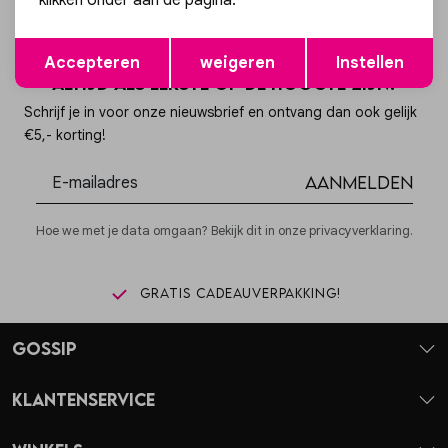
klikken onder aan de pagina.
Opslaan
Terug
Accepteren
weigeren
Instellen
Altijd als eerste op de hoogte zijn?
Schrijf je in voor onze nieuwsbrief en ontvang dan ook gelijk
€5,- korting!
Aanmelden
Hoe we met je data omgaan? Bekijk dit in onze privacyverklaring.
Gratis cadeauverpakking!
Gossip
Klantenservice