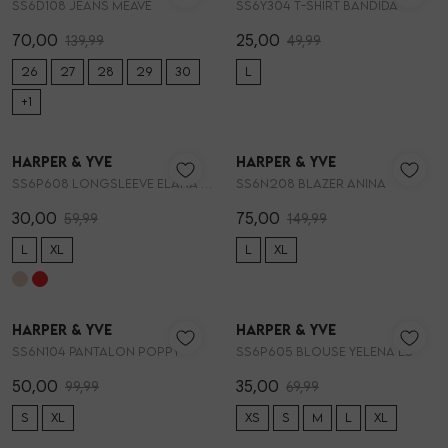
SS6D108 JEANS MEAVE
SS6Y304 T-SHIRT BANDIDA
Vesten
70,00
25,00
139,99
49,99
26
27
28
29
30
L
Jassen
+1
50%
50%
Lingerie
Harper & Yve
Harper & Yve
1
/2
1
/2
SS6P608 LONGSLEEVE ELANA KANT
SS6N208 BLAZER ANINA
30,00
75,00
59,99
149,99
L
XL
L
XL
50%
50%
Harper & Yve
Harper & Yve
1
/2
1
/2
SS6N104 PANTALON POPPY
SS6P605 BLOUSE YELENA LS
50,00
35,00
99,99
69,99
S
XL
XS
S
M
L
XL
50%
50%