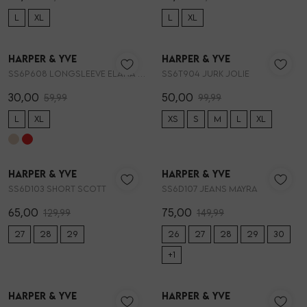
L
XL
L
XL
50%
50%
Skorts
Broche
Parfum
Harper & Yve
Harper & Yve
1
/2
1
/2
SS6P608 LONGSLEEVE ELANA KANT
SS6T904 JURK JOLIE
T-shirts
Giftboxen
Zonnebrillen
30,00
50,00
59,99
99,99
Truien
Steentje/bedel
Sokken
L
XL
XS
S
M
L
XL
50%
50%
Blazers & gilets
Enkelbandjes
Petten & Mutsen
Harper & Yve
Harper & Yve
1
/2
1
/2
SS6D103 SHORT SCOTT
SS6D107 JEANS MAYRA
Rokken
Overige Sieraden
Woonaccessoires
65,00
75,00
129,99
149,99
27
28
29
26
27
28
29
30
Sets
Overige Accessoires
+1
50%
50%
Jumpsuits & playsuits
Harper & Yve
Harper & Yve
1
/2
1
/2