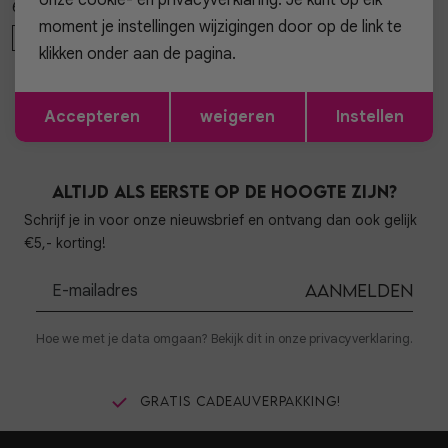
onze cookie- en privacyverklaring. Je kunt op elk
69,95
99,95
moment je instellingen wijzigingen door op de link te
XL
XL
klikken onder aan de pagina.
1
Opslaan
Terug
filter
Accepteren
weigeren
Instellen
Altijd als eerste op de hoogte zijn?
Schrijf je in voor onze nieuwsbrief en ontvang dan ook gelijk
€5,- korting!
Aanmelden
Hoe we met je data omgaan? Bekijk dit in onze privacyverklaring.
Gratis cadeauverpakking!