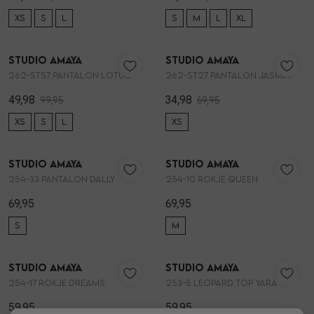
XS
S
L
S
M
L
XL
50%
50%
Skorts
Broche
Parfum
Studio Amaya
Studio Amaya
1
/2
1
/2
262-ST57 PANTALON LOTUS
262-ST27 PANTALON JASMIN
T-shirts
Giftboxen
Zonnebrillen
49,98
34,98
99,95
69,95
Truien
Steentje/bedel
Sokken
XS
S
L
XS
Blazers & gilets
Enkelbandjes
Petten & Mutsen
Studio Amaya
Studio Amaya
1
/2
1
/2
254-33 PANTALON DALLY
254-10 ROKJE QUEEN
Rokken
Overige Sieraden
Woonaccessoires
69,95
69,95
S
M
Sets
Overige Accessoires
Studio Amaya
Studio Amaya
1
/2
1
/2
254-17 ROKJE DREAMS
253-5 LEOPARD TOP YARA
Jumpsuits & playsuits
59,95
59,95