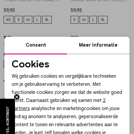
59,95
59,95
XS
S
M
L
XL
S
M
L
XL
YAYA
YAYA
1
/2
1
/2
Geruit geweven gilet met schou 01-521008-607
Twinset geknoopte blouse en si 01-201231-607
Consent
Meer informatie
89,95
89,95
Cookies
34
36
38
40
42
34
36
38
40
42
Noodzakelijke cookies
Wij gebruiken cookies en vergelijkbare technieken
Personalisatie cookies
YAYA
YAYA
1
/2
1
/2
om je gebruikservaring te verbeteren. Met
Jacquard blouse met korte mouw 01-201230-607
Blousejack met gecoate afwerki 01-201233-607
functionele cookies zorgen we dat de website goed
Analytische cookies
69,95
79,95
werkt. Daarnaast gebruiken wij samen met
2
Marketing cookies
partners
analytische en marketingcookies om jouw
36
38
40
42
36
38
40
42
WIL JIJ €5,- KORTING?
gedrag anoniem te analyseren, gepersonaliseerde
content te tonen en relevante advertenties aan te
YAYA
YAYA
1
/2
1
/2
bieden. Je kunt zelf bepalen welke cookies je
Mouwloze top met dubbele laag 01-709396-607
Sweatshirt met geknoopt detail 01-109123-607