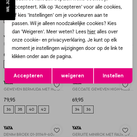
accepteert. Klik op 'Accepteren' voor alle cookies,
49,95
69,95
of kies 'Instellingen' om je voorkeuren aan te
S
M
L
XL
XS
S
M
L
XL
passen. Wil je alleen noodzakelijke cookies? Kies
dan 'Weigeren'. Meer weten? Lees
hier
alles over
YAYA
YAYA
1
/2
1
/2
onze cookie- en privacyverklaring. Je kunt op elk
Boothals oversized fijngebreid 01-000598-607
Mouwloos gebreid vest met knop 01-010163-607
moment je instellingen wijzigingen door op de link te
69,95
59,95
klikken onder aan de pagina.
XS
S
M
L
XL
XS
S
M
L
Opslaan
Terug
Accepteren
weigeren
Instellen
YAYA
YAYA
1
/2
1
/2
Geweven bermuda met hoge taill 01-321040-607
Gecoate geweven high-waist sho 01-321039-607
79,95
69,95
36
38
40
42
34
36
YAYA
YAYA
1
/2
1
/2
Denim broek 01-311149-607
Geruite minirok met faux overs 01-401097-607