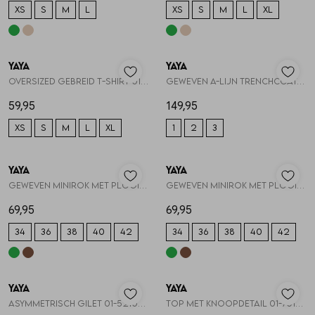
XS
S
M
L
XS
S
M
L
XL
Nieuw
Nieuw
YAYA
YAYA
1
/2
1
/2
Oversized gebreid t-shirt 01-000621-608
Geweven A-lijn trenchcoatjas 02-001083-608
59,95
149,95
XS
S
M
L
XL
1
2
3
Nieuw
Nieuw
YAYA
YAYA
1
/2
1
/2
Geweven minirok met plooien 01-321044-608
Geweven minirok met plooien 01-321044-608
69,95
69,95
34
36
38
40
42
34
36
38
40
42
30%
30%
YAYA
YAYA
1
/2
1
/2
Asymmetrisch gilet 01-521007-605
Top met knoopdetail 01-701369-605