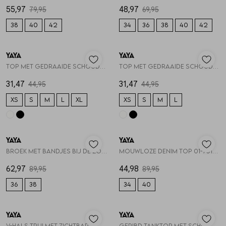
55,97
48,97
79,95
69,95
38
40
42
34
36
38
40
42
30%
30%
YAYA
YAYA
1
/2
1
/2
Top met gedraaide schouderband 01-709376-605
Top met gedraaide schouderband 01-709376-605
31,47
31,47
44,95
44,95
XS
S
M
L
XL
XS
S
M
L
30%
50%
YAYA
YAYA
1
/2
1
/2
Broek met bandjes bij de zoom 01-301259-605
Mouwloze denim top 01-701389-604
62,97
44,98
89,95
89,95
36
38
34
40
YAYA
YAYA
1
/2
1
/2
V-hals trui met zichtbare nade 01-000609-607
Geribd tanktop met schoudersli 01-000602-607