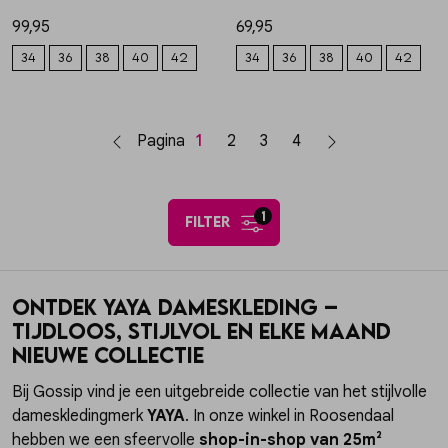
99,95
69,95
34
36
38
40
42
34
36
38
40
42
Pagina
1
2
3
4
1
filter
Ontdek YAYA dameskleding –
Tijdloos, stijlvol en elke maand
nieuwe collectie
Bij Gossip vind je een uitgebreide collectie van het stijlvolle
dameskledingmerk
YAYA
. In onze winkel in Roosendaal
hebben we een sfeervolle
shop-in-shop van 25m²