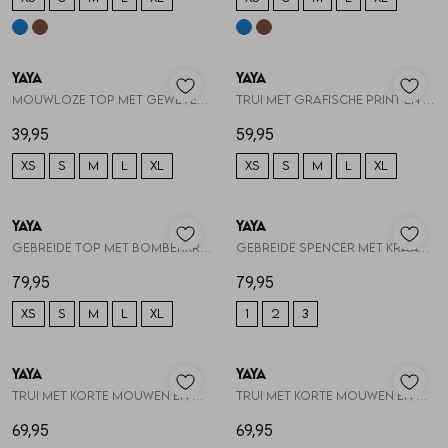
Vesten
Nieuw
Nieuw
Jassen
YAYA
YAYA
1
/2
1
/2
Mouwloze top met geweven sluit 01-709411-608
Trui met grafische print en ko 01-000610-608
39,95
59,95
Lingerie
XS
S
M
L
XL
XS
S
M
L
XL
Nieuw
Nieuw
YAYA
YAYA
1
/2
1
/2
Gebreide top met bomberkraag 01-000616-608
Gebreide spencer met kraag 01-000617-608
79,95
79,95
XS
S
M
L
XL
1
2
3
Nieuw
Nieuw
YAYA
YAYA
1
/2
1
/2
Trui met korte mouwen en open 01-000619-608
Trui met korte mouwen en open 01-000619-608
69,95
69,95