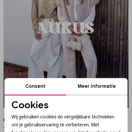
Skorts
Broche
Parfum
T-shirts
Giftboxen
Zonnebrillen
Truien
Steentje/bedel
Sokken
Blazers & gilets
Enkelbandjes
Petten & Mutsen
Rokken
Overige Sieraden
Woonaccessoires
Consent
Meer informatie
Cookies
Sets
Overige Accessoires
Noodzakelijke cookies
Wij gebruiken cookies en vergelijkbare technieken
Jumpsuits & playsuits
DWRS LABEL
Personalisatie cookies
om je gebruikservaring te verbeteren. Met
B10543-07-8318 LAARS SHETLAND