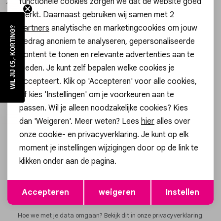
functionele cookies zorgen we dat de website goed
Analytische cookies
199,95
Vesten
werkt. Daarnaast gebruiken wij samen met
2
Marketing cookies
partners
analytische en marketingcookies om jouw
WIL JIJ €5,- KORTING?
Jassen
gedrag anoniem te analyseren, gepersonaliseerde
In winkelmand
Selecteer maat
content te tonen en relevante advertenties aan te
Lingerie
bieden. Je kunt zelf bepalen welke cookies je
Meer looks
accepteert. Klik op 'Accepteren' voor alle cookies,
of kies 'Instellingen' om je voorkeuren aan te
passen. Wil je alleen noodzakelijke cookies? Kies
dan 'Weigeren'. Meer weten? Lees
hier
alles over
onze cookie- en privacyverklaring. Je kunt op elk
Altijd als eerste op de hoogte zijn?
moment je instellingen wijzigingen door op de link te
Schrijf je in voor onze nieuwsbrief en ontvang dan ook gelijk
klikken onder aan de pagina.
€5,- korting!
Opslaan
Terug
Aanmelden
Accepteren
weigeren
Instellen
Hoe we met je data omgaan? Bekijk dit in onze privacyverklaring.