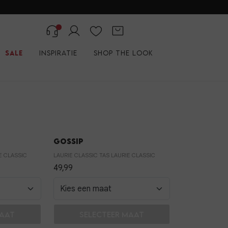
Sale
Inspiratie
Shop the look
Gossip
E CLASSIC
LAURIE CLASSIC TAS LAURIE CLASSIC
49,99
and
In winkelmand
maat
Selecteer maat