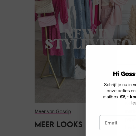
Co
Hi Gossi
Schrijf je nu in
Wij g
onze acties en
te v
mailbox
€5,- ko
werk
le
mark
Meer van Gossip
geper
Meer looks
biede
'Acce