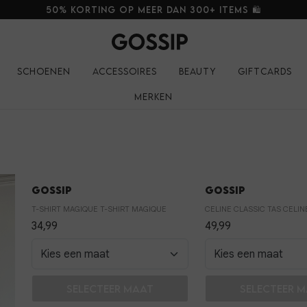
50% korting op meer dan 300+ items 🛍️
Schoenen
Accessoires
Beauty
Giftcards
Merken
Gossip
Gossip
T-SHIRT MAGIQUE T-SHIRT MAGIQUE
CELINE CLASSIC TAS CELIN
34,99
49,99
In winkelmand
In winkelm
Selecteer maat
Selecteer 