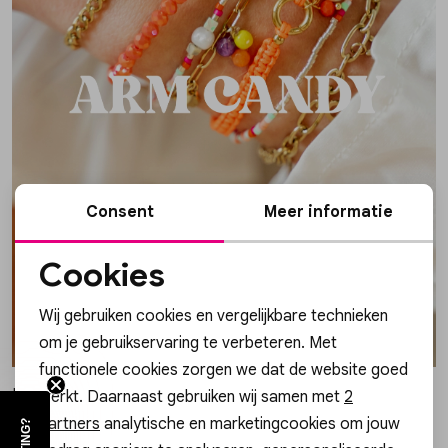
Skorts
Broche
Parfum
T-shirts
Giftboxen
Zonnebrillen
Truien
Steentje/bedel
Sokken
Consent
Meer informatie
Blazers & gilets
Enkelbandjes
Petten & Mutsen
Cookies
Rokken
Overige Sieraden
Woonaccessoires
Noodzakelijke cookies
Wij gebruiken cookies en vergelijkbare technieken
Personalisatie cookies
om je gebruikservaring te verbeteren. Met
Sets
Overige Accessoires
functionele cookies zorgen we dat de website goed
Analytische cookies
Meer van Gossip
werkt. Daarnaast gebruiken wij samen met
2
Jumpsuits & playsuits
Marketing cookies
partners
analytische en marketingcookies om jouw
Meer looks