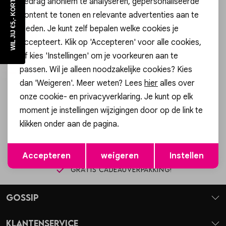
WIL JIJ €5,- KORTING?
gedrag anoniem te analyseren, gepersonaliseerde
Vesten
content te tonen en relevante advertenties aan te
bieden. Je kunt zelf bepalen welke cookies je
Jassen
accepteert. Klik op 'Accepteren' voor alle cookies,
of kies 'Instellingen' om je voorkeuren aan te
Altijd als eerste op de hoogte zijn?
Lingerie
passen. Wil je alleen noodzakelijke cookies? Kies
Schrijf je in voor onze nieuwsbrief en ontvang dan ook gelijk
dan 'Weigeren'. Meer weten? Lees
hier
alles over
€5,- korting!
onze cookie- en privacyverklaring. Je kunt op elk
moment je instellingen wijzigingen door op de link te
Aanmelden
klikken onder aan de pagina.
Hoe we met je data omgaan? Bekijk dit in onze privacyverklaring.
Opslaan
Terug
Accepteren
weigeren
Instellen
Gratis cadeauverpakking!
Gossip
Klantenservice