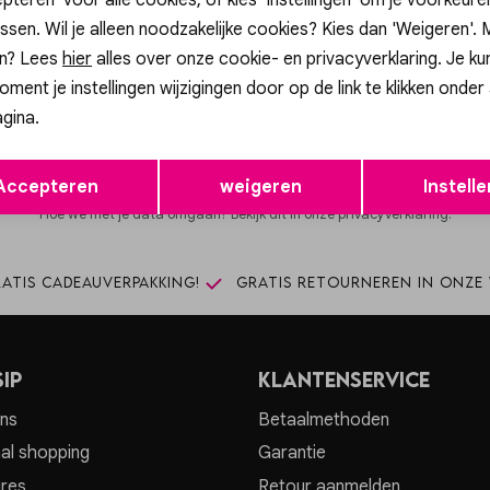
ssen. Wil je alleen noodzakelijke cookies? Kies dan 'Weigeren'.
n? Lees
hier
alles over onze cookie- en privacyverklaring. Je ku
Altijd als eerste op de hoogte zijn?
oment je instellingen wijzigingen door op de link te klikken onder
hrijf je in voor onze nieuwsbrief en ontvang dan ook gelijk €5,- korti
gina.
Aanmelde
Opslaan
Terug
Accepteren
weigeren
Instelle
Hoe we met je data omgaan? Bekijk dit in onze privacyverklaring.
atis cadeauverpakking!
Gratis retourneren in onze 
ip
Klantenservice
ns
Betaalmethoden
al shopping
Garantie
res
Retour aanmelden