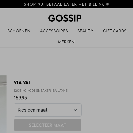
Shop nu, betaal later met Billink 💸
Schoenen
Accessoires
Beauty
Giftcards
Merken
Via Vai
62051-01-001 SNEAKER ISA LAYNE
159,95
In winkelmand
Selecteer maat