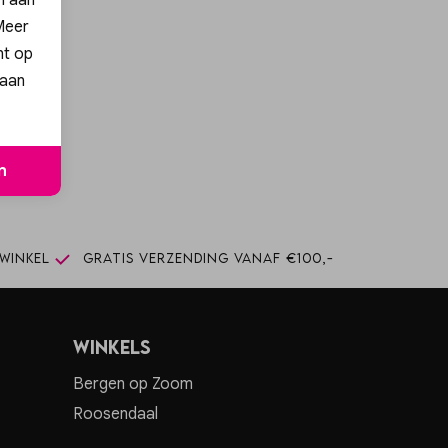
 Meer
nt op
 aan
ng!
n
n
winkel
Gratis verzending vanaf €100,-
Winkels
Bergen op Zoom
Roosendaal