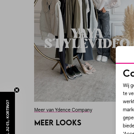
Co
Wij g
te v
werk
WIL JIJ €5,- KORTING?
mark
Meer van Ydence Company
geper
Meer looks
biede
'Acce