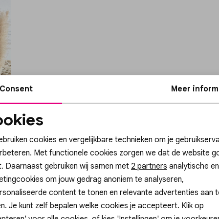
Consent
Meer inform
okies
Noodzakelijke
Personalisatie cook
cookies
ebruiken cookies en vergelijkbare technieken om je gebruikserva
erbeteren. Met functionele cookies zorgen we dat de website g
t. Daarnaast gebruiken wij samen met
Analytische cookies
Marketing cookies
2 partners
analytische en
etingcookies om jouw gedrag anoniem te analyseren,
sonaliseerde content te tonen en relevante advertenties aan t
n. Je kunt zelf bepalen welke cookies je accepteert. Klik op
pteren' voor alle cookies, of kies 'Instellingen' om je voorkeur