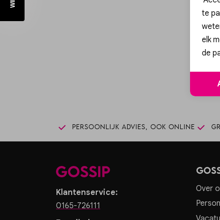
te pa
wete
elk m
Sc
de pa
Persoonlijk advies, ook online
Gr
Goss
Over o
Klantenservice:
Person
0165-726111
Vacatu