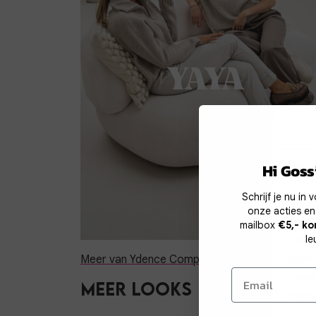
Co
Hi Gossi
Schrijf je nu in
Wij g
onze acties en
te v
mailbox
€5,- ko
werk
le
mark
Meer van Ydence Company
geper
Meer looks
biede
'Acce