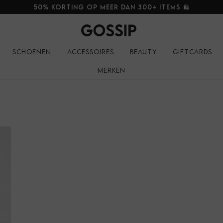
50% korting op meer dan 300+ items 🛍️
Schoenen
Accessoires
Beauty
Giftcards
Merken