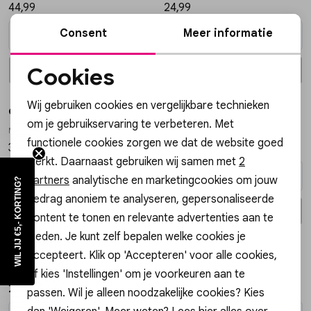
44,99
24,99
Vesten
Consent
Meer informatie
Jassen
Cookies
In winkelmand
In winkelmand
Selecteer maat
Selecteer maat
Noodzakelijke cookies
Lingerie
Wij gebruiken cookies en vergelijkbare technieken
Gossip
Gossip
Personalisatie cookies
om je gebruikservaring te verbeteren. Met
MAAN SUEDE TAS MAAN SUEDE
TAS BISOU TAS BISOU
functionele cookies zorgen we dat de website goed
Analytische cookies
39,99
39,95
werkt. Daarnaast gebruiken wij samen met
2
Marketing cookies
partners
analytische en marketingcookies om jouw
WIL JIJ €5,- KORTING?
gedrag anoniem te analyseren, gepersonaliseerde
In winkelmand
In winkelmand
Selecteer maat
Selecteer maat
content te tonen en relevante advertenties aan te
bieden. Je kunt zelf bepalen welke cookies je
Via Vai
Oroblu
accepteert. Klik op 'Accepteren' voor alle cookies,
61099-01-900 ZIVA RAVE LAARS
VOBC40049 PANTY MAGIE 40
of kies 'Instellingen' om je voorkeuren aan te
249,95
16,95
passen. Wil je alleen noodzakelijke cookies? Kies