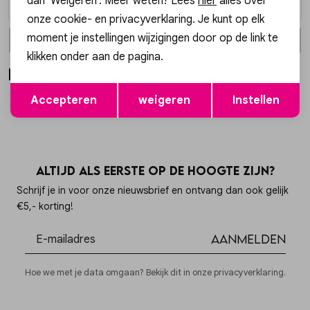
dan 'Weigeren'. Meer weten? Lees
hier
alles over
onze cookie- en privacyverklaring. Je kunt op elk
moment je instellingen wijzigingen door op de link te
In winkelmand
In winkelmand
Selecteer maat
Selecteer maat
klikken onder aan de pagina.
Meer looks
Opslaan
Terug
Accepteren
weigeren
Instellen
Altijd als eerste op de hoogte zijn?
Schrijf je in voor onze nieuwsbrief en ontvang dan ook gelijk
€5,- korting!
Aanmelden
Hoe we met je data omgaan? Bekijk dit in onze privacyverklaring.