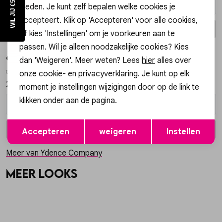
bieden. Je kunt zelf bepalen welke cookies je
accepteert. Klik op 'Accepteren' voor alle cookies,
In winkelmand
In winkelmand
Selecteer maat
Selecteer maat
of kies 'Instellingen' om je voorkeuren aan te
passen. Wil je alleen noodzakelijke cookies? Kies
Gossip
Gossip the Label
dan 'Weigeren'. Meer weten? Lees
hier
alles over
G-9203 BODY LUCY
G2369 THE STRAIGHT LEG JEANS
onze cookie- en privacyverklaring. Je kunt op elk
24,99
30,00
59,99
moment je instellingen wijzigingen door op de link te
klikken onder aan de pagina.
Opslaan
Terug
In winkelmand
In winkelmand
Selecteer maat
Selecteer maat
Accepteren
weigeren
Instellen
Meer van Ydence Company
Meer looks