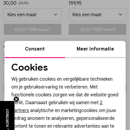
30,00
159,95
59,99
Vesten
Jassen
In winkelmand
In winkelmand
Selecteer maat
Selecteer maat
Lingerie
Gossip
Gossip
Consent
Meer informatie
ELINE RIEM SMALL ELINE RIEM SMALL
JE14414 OVALEN OORSTEKER TWIST
24,99
19,99
Cookies
Noodzakelijke cookies
Wij gebruiken cookies en vergelijkbare technieken
Personalisatie cookies
om je gebruikservaring te verbeteren. Met
In winkelmand
In winkelmand
Selecteer maat
Selecteer maat
functionele cookies zorgen we dat de website goed
Analytische cookies
werkt. Daarnaast gebruiken wij samen met
2
Gossip
YAYA
Marketing cookies
partners
analytische en marketingcookies om jouw
WIL JIJ €5,- KORTING?
SLEUTELHANGER HART HART CLASSIC
T-shirt with long sleeves 01-719040-501
gedrag anoniem te analyseren, gepersonaliseerde
7,99
49,95
content te tonen en relevante advertenties aan te