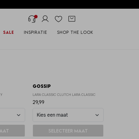
Sale
Inspiratie
Shop the look
Gossip
KY
LARA CLASSIC CLUTCH LARA CLASSIC
29,99
and
In winkelmand
maat
Selecteer maat