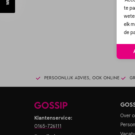
te pa
wete
elk m
Sc
de pa
Persoonlijk advies, ook online
Gr
Goss
Over o
Klantenservice:
Person
0165-726111
Vacatu