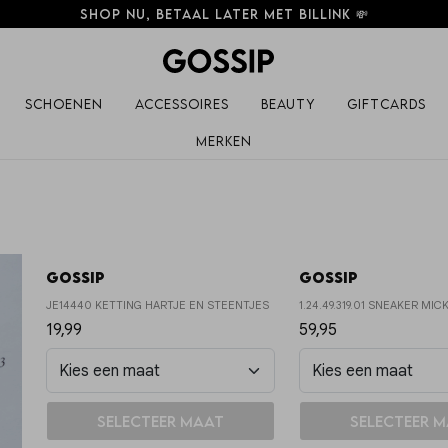
Shop nu, betaal later met Billink 💸
Schoenen
Accessoires
Beauty
Giftcards
Merken
Gossip
Gossip
JE14440 KETTING HARTJE EN STEENTJES
1.24.49.319.01 SNEAKER MIC
19,99
59,95
In winkelmand
In winkelm
Selecteer maat
Selecteer 