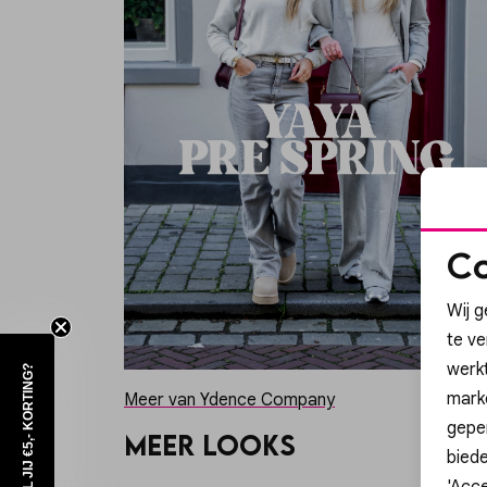
Co
Wij g
te v
werk
WIL JIJ €5,- KORTING?
mark
Meer van Ydence Company
geper
Meer looks
biede
'Acce