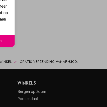
 Meer
nt op
 aan
ng!
n
n
winkel
Gratis verzending vanaf €100,-
Winkels
Bergen op Zoom
Roosendaal