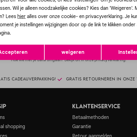
ssen. Wil je alleen noodzakelijke cookies? Kies dan 'Weigeren'.
n? Lees
hier
alles over onze cookie- en privacyverklaring. Je ku
Altijd als eerste op de hoogte zijn?
oment je instellingen wijzigingen door op de link te klikken onder
hrijf je in voor onze nieuwsbrief en ontvang dan ook gelijk €5,- korti
gina.
Aanmelde
Opslaan
Terug
Accepteren
weigeren
Instelle
Hoe we met je data omgaan? Bekijk dit in onze privacyverklaring.
atis cadeauverpakking!
Gratis retourneren in onze 
ip
Klantenservice
ns
Betaalmethoden
al shopping
Garantie
res
Retour aanmelden