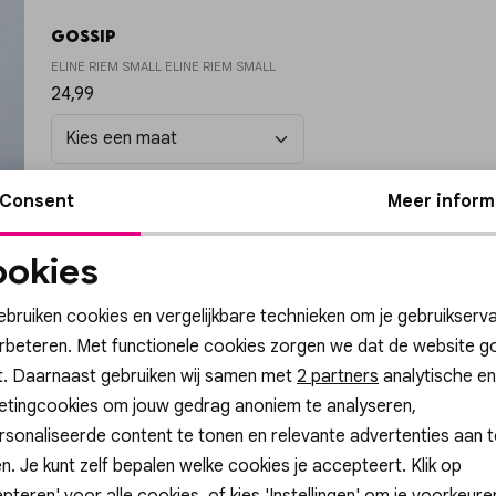
Gossip
ELINE RIEM SMALL ELINE RIEM SMALL
24,99
In winkelmand
Selecteer maat
Consent
Meer inform
okies
Noodzakelijke
Personalisatie cook
cookies
ebruiken cookies en vergelijkbare technieken om je gebruikserva
erbeteren. Met functionele cookies zorgen we dat de website g
t. Daarnaast gebruiken wij samen met
Analytische cookies
Marketing cookies
2 partners
analytische en
etingcookies om jouw gedrag anoniem te analyseren,
sonaliseerde content te tonen en relevante advertenties aan t
n. Je kunt zelf bepalen welke cookies je accepteert. Klik op
pteren' voor alle cookies, of kies 'Instellingen' om je voorkeur