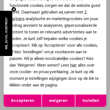
14,99
Vesten
functionele cookies zorgen we dat de website goed
Analytische cookies
werkt. Daarnaast gebruiken wij samen met
2
Marketing cookies
Jassen
partners
analytische en marketingcookies om jouw
WIL JIJ €5,- KORTING?
In winkelmand
Selecteer maat
gedrag anoniem te analyseren, gepersonaliseerde
content te tonen en relevante advertenties aan te
Lingerie
Meer van Gossip
bieden. Je kunt zelf bepalen welke cookies je
accepteert. Klik op 'Accepteren' voor alle cookies,
Meer looks
of kies 'Instellingen' om je voorkeuren aan te
passen. Wil je alleen noodzakelijke cookies? Kies
dan 'Weigeren'. Meer weten? Lees
hier
alles over
onze cookie- en privacyverklaring. Je kunt op elk
moment je instellingen wijzigingen door op de link te
Altijd als eerste op de hoogte zijn?
klikken onder aan de pagina.
Schrijf je in voor onze nieuwsbrief en ontvang dan ook gelijk
€5,- korting!
Opslaan
Terug
Accepteren
weigeren
Instellen
Aanmelden