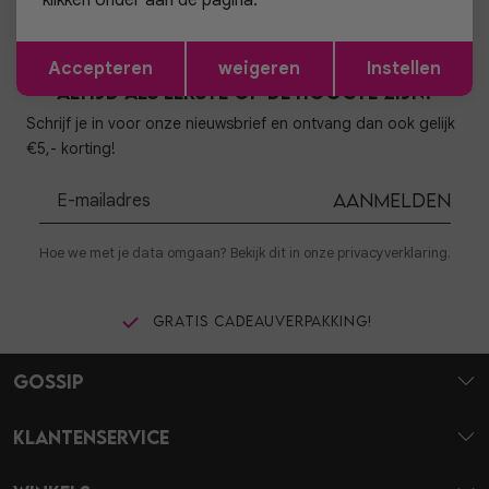
klikken onder aan de pagina.
Opslaan
Terug
Accepteren
weigeren
Instellen
Altijd als eerste op de hoogte zijn?
Schrijf je in voor onze nieuwsbrief en ontvang dan ook gelijk
€5,- korting!
Aanmelden
Hoe we met je data omgaan? Bekijk dit in onze privacyverklaring.
Gratis cadeauverpakking!
Gossip
Klantenservice