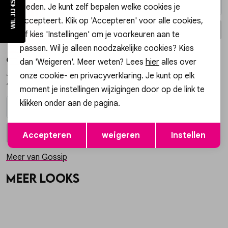
bieden. Je kunt zelf bepalen welke cookies je
accepteert. Klik op 'Accepteren' voor alle cookies,
In winkelmand
In winkelmand
Selecteer maat
Selecteer maat
of kies 'Instellingen' om je voorkeuren aan te
passen. Wil je alleen noodzakelijke cookies? Kies
Gossip
dan 'Weigeren'. Meer weten? Lees
hier
alles over
JE12561 BIG HOOP OORSTEKERS
onze cookie- en privacyverklaring. Je kunt op elk
19,99
moment je instellingen wijzigingen door op de link te
klikken onder aan de pagina.
Opslaan
Terug
In winkelmand
Selecteer maat
Accepteren
weigeren
Instellen
Meer van Gossip
Meer looks