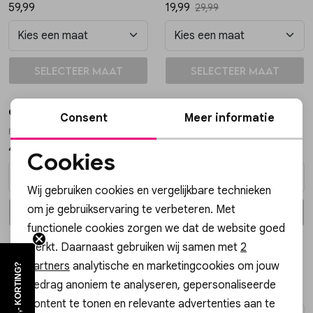
59,99
19,99
29,99
Vesten
Jassen
In winkelmand
In winkelmand
Selecteer maat
Selecteer maat
Lingerie
Gossip the Label
Gossip
Consent
Meer informatie
ESSENTIAL PANTALON ESSENTIAL
FLORA SUEDE TAS FLORA SUEDE
49,99
39,99
Cookies
Noodzakelijke cookies
Wij gebruiken cookies en vergelijkbare technieken
Personalisatie cookies
om je gebruikservaring te verbeteren. Met
In winkelmand
In winkelmand
Selecteer maat
Selecteer maat
functionele cookies zorgen we dat de website goed
Analytische cookies
werkt. Daarnaast gebruiken wij samen met
2
Gossip
Gossip
Marketing cookies
partners
analytische en marketingcookies om jouw
WIL JIJ €5,- KORTING?
SCHAKELRIEM GARCIA SCHAKELRIEM GARCIA
LARA CLASSIC CLUTCH LARA CLASSIC
gedrag anoniem te analyseren, gepersonaliseerde
34,99
29,99
content te tonen en relevante advertenties aan te