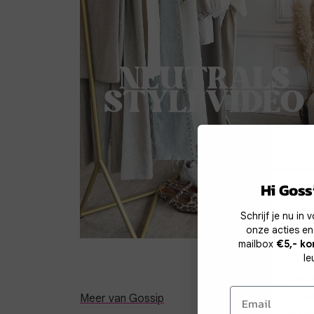
Co
Hi Gossi
Schrijf je nu in
Wij g
onze acties en
te v
mailbox
€5,- ko
werk
le
mark
geper
Meer van Gossip