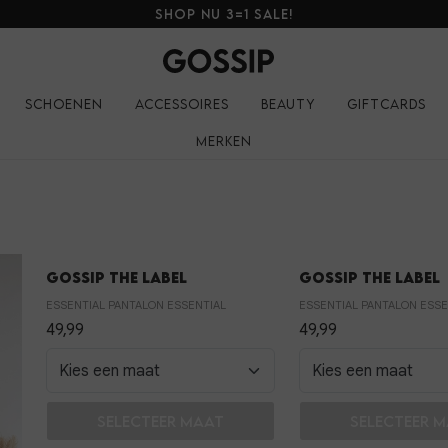
Shop nu 3=1 SALE!
Schoenen
Accessoires
Beauty
Giftcards
Merken
Gossip the Label
Gossip the Label
ESSENTIAL PANTALON ESSENTIAL
ESSENTIAL PANTALON ESSE
49,99
49,99
In winkelmand
In winkelm
Selecteer maat
Selecteer 