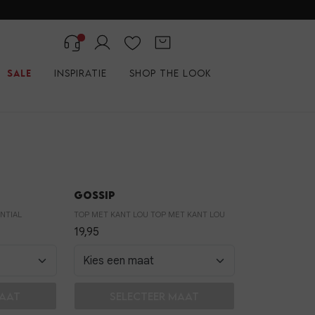
Sale
Inspiratie
Shop the look
Gossip
NTIAL
TOP MET KANT LOU TOP MET KANT LOU
19,95
and
In winkelmand
maat
Selecteer maat