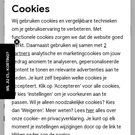
14,99
14,99
Vesten
Cookies
Noodzakelijke cookies
Wij gebruiken cookies en vergelijkbare technieken
Jassen
Personalisatie cookies
om je gebruikservaring te verbeteren. Met
In winkelmand
In winkelmand
Selecteer maat
Selecteer maat
functionele cookies zorgen we dat de website goed
Analytische cookies
Lingerie
werkt. Daarnaast gebruiken wij samen met
2
Gossip
Marketing cookies
partners
analytische en marketingcookies om jouw
WIL JIJ €5,- KORTING?
JE14545 BASIC BANGLE
gedrag anoniem te analyseren, gepersonaliseerde
22,99
content te tonen en relevante advertenties aan te
bieden. Je kunt zelf bepalen welke cookies je
accepteert. Klik op 'Accepteren' voor alle cookies,
In winkelmand
Selecteer maat
of kies 'Instellingen' om je voorkeuren aan te
passen. Wil je alleen noodzakelijke cookies? Kies
Meer van Gossip
dan 'Weigeren'. Meer weten? Lees
hier
alles over
Meer looks
onze cookie- en privacyverklaring. Je kunt op elk
moment je instellingen wijzigingen door op de link te