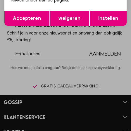
klikken onder aan de pagina.
Opslaan
Terug
Accepteren
weigeren
Instellen
Altijd als eerste op de hoogte zijn?
Schrijf je in voor onze nieuwsbrief en ontvang dan ook gelijk
€5,- korting!
Aanmelden
Hoe we met je data omgaan? Bekijk dit in onze privacyverklaring.
Gratis cadeauverpakking!
Gossip
Klantenservice