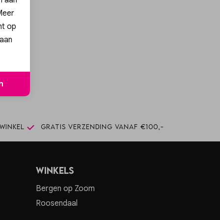
 Meer
nt op
 aan
ng!
n
n
winkel
Gratis verzending vanaf €100,-
Winkels
Bergen op Zoom
Roosendaal