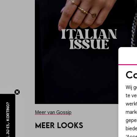
Co
Wij g
te v
werk
WIL JIJ €5,- KORTING?
mark
Meer van Gossip
geper
Meer looks
biede
'Acce