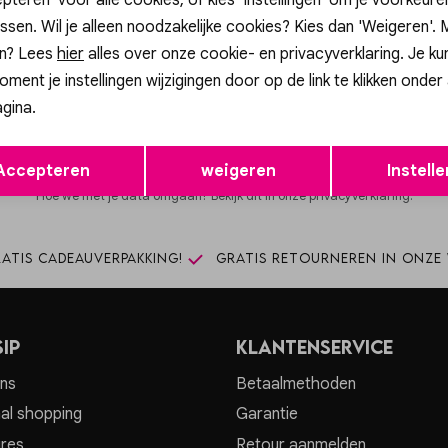
ssen. Wil je alleen noodzakelijke cookies? Kies dan 'Weigeren'.
n? Lees
hier
alles over onze cookie- en privacyverklaring. Je ku
Altijd als eerste op de hoogte zijn?
oment je instellingen wijzigingen door op de link te klikken onder
hrijf je in voor onze nieuwsbrief en ontvang dan ook gelijk €5,- korti
gina.
Aanmelde
Opslaan
Terug
Accepteren
weigeren
Instelle
Hoe we met je data omgaan? Bekijk dit in onze privacyverklaring.
atis cadeauverpakking!
Gratis retourneren in onze 
ip
Klantenservice
ns
Betaalmethoden
al shopping
Garantie
res
Retour aanmelden