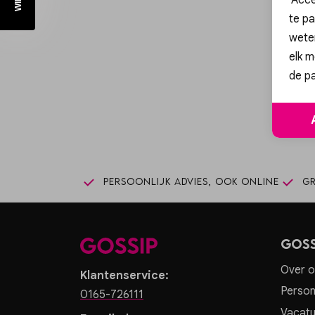
te pa
wete
elk m
Sc
de pa
Persoonlijk advies, ook online
Gr
Goss
Over o
Klantenservice:
Person
0165-726111
Vacatu