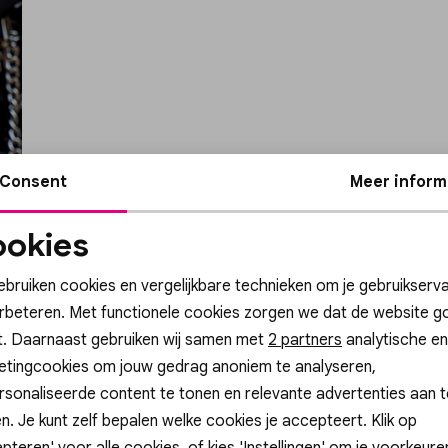
Consent
Meer inform
okies
Noodzakelijke
Personalisatie cook
cookies
ebruiken cookies en vergelijkbare technieken om je gebruikserva
erbeteren. Met functionele cookies zorgen we dat de website g
t. Daarnaast gebruiken wij samen met
Analytische cookies
Marketing cookies
2 partners
analytische en
etingcookies om jouw gedrag anoniem te analyseren,
sonaliseerde content te tonen en relevante advertenties aan t
n. Je kunt zelf bepalen welke cookies je accepteert. Klik op
pteren' voor alle cookies, of kies 'Instellingen' om je voorkeur