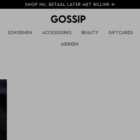
Shop nu, betaal later met Billink 💸
Schoenen
Accessoires
Beauty
Giftcards
Merken