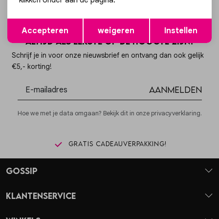
klikken onder aan de pagina.
Opslaan
Terug
Accepteren
weigeren
Instellen
Altijd als eerste op de hoogte zijn?
Schrijf je in voor onze nieuwsbrief en ontvang dan ook gelijk
€5,- korting!
Aanmelden
Hoe we met je data omgaan? Bekijk dit in onze privacyverklaring.
Gratis cadeauverpakking!
Gossip
Klantenservice