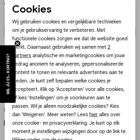
44,95
34,99
Vesten
Cookies
Noodzakelijke cookies
Wij gebruiken cookies en vergelijkbare technieken
Jassen
Personalisatie cookies
om je gebruikservaring te verbeteren. Met
In winkelmand
In winkelmand
Selecteer maat
Selecteer maat
functionele cookies zorgen we dat de website goed
Analytische cookies
Lingerie
werkt. Daarnaast gebruiken wij samen met
2
Only
Marketing cookies
partners
analytische en marketingcookies om jouw
WIL JIJ €5,- KORTING?
15249278 PANTY ASTA 40 DEN
gedrag anoniem te analyseren, gepersonaliseerde
12,99
content te tonen en relevante advertenties aan te
bieden. Je kunt zelf bepalen welke cookies je
accepteert. Klik op 'Accepteren' voor alle cookies,
In winkelmand
Selecteer maat
of kies 'Instellingen' om je voorkeuren aan te
passen. Wil je alleen noodzakelijke cookies? Kies
Meer van Gossip
dan 'Weigeren'. Meer weten? Lees
hier
alles over
Meer looks
onze cookie- en privacyverklaring. Je kunt op elk
moment je instellingen wijzigingen door op de link te