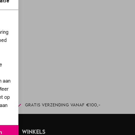
atie
ies
ring
oed
ng!
e
n
en aan
 Meer
nt op
 aan
winkel
Gratis verzending vanaf €100,-
Winkels
n