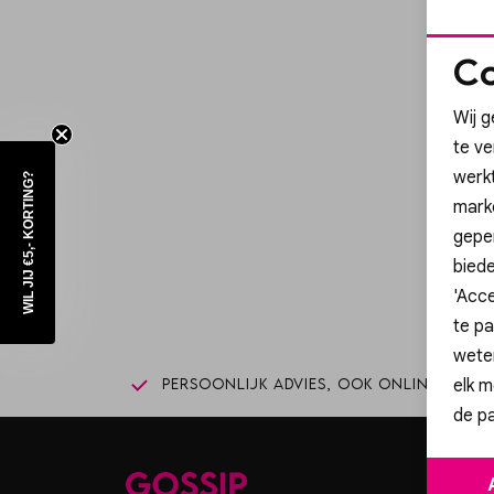
Co
Wij g
te v
werk
WIL JIJ €5,- KORTING?
mark
Sc
geper
biede
'Acce
te pa
wete
elk m
Persoonlijk advies, ook online
Gr
de pa
Goss