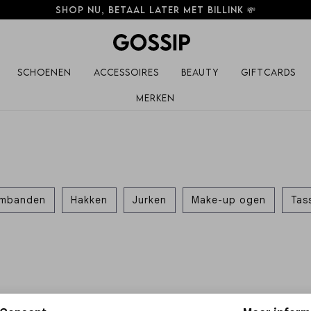
Shop nu, betaal later met Billink 💸
Schoenen
Accessoires
Beauty
Giftcards
Merken
rmbanden
Hakken
Jurken
Make-up ogen
Tas
Pagina
1
2
3
4