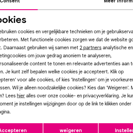
Consent
Meer inform
okies
Noodzakelijke
Personalisatie cook
cookies
ebruiken cookies en vergelijkbare technieken om je gebruikserva
erbeteren. Met functionele cookies zorgen we dat de website g
Altijd als eerste op de hoogte zijn?
t. Daarnaast gebruiken wij samen met
Analytische cookies
Marketing cookies
2 partners
analytische en
etingcookies om jouw gedrag anoniem te analyseren,
hrijf je in voor onze nieuwsbrief en ontvang dan ook gelijk €5,- korti
sonaliseerde content te tonen en relevante advertenties aan t
Aanmelde
n. Je kunt zelf bepalen welke cookies je accepteert. Klik op
pteren' voor alle cookies, of kies 'Instellingen' om je voorkeur
Hoe we met je data omgaan? Bekijk dit in onze privacyverklaring.
ssen. Wil je alleen noodzakelijke cookies? Kies dan 'Weigeren'.
n? Lees
hier
alles over onze cookie- en privacyverklaring. Je ku
oment je instellingen wijzigingen door op de link te klikken onder
atis cadeauverpakking!
Gratis retourneren in onze 
gina.
Opslaan
Terug
ip
Klantenservice
Accepteren
weigeren
Instelle