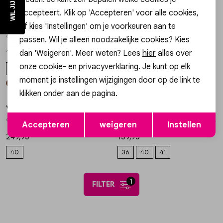
50%
accepteert. Klik op 'Accepteren' voor alle cookies,
Via Vai
Via Vai
of kies 'Instellingen' om je voorkeuren aan te
1
/2
1
/2
62404-04-505 LOAFER JAZZ EMILY
62171-03-903 SNEAKER SAM OLIVIA
passen. Wil je alleen noodzakelijke cookies? Kies
179,95
84,98
dan 'Weigeren'. Meer weten? Lees
hier
alles over
169,95
onze cookie- en privacyverklaring. Je kunt op elk
37
38
40
41
37
moment je instellingen wijzigingen door op de link te
klikken onder aan de pagina.
Via Vai
Via Vai
1
/2
1
/2
Opslaan
Terug
61099-01-900 ZIVA RAVE LAARS
62051-01-001 SNEAKER ISA LAYNE
Accepteren
weigeren
Instellen
249,95
159,95
40
36
40
41
1
filter