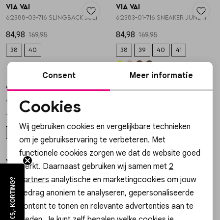
Via Vai
Via Vai
Vesten
1
/2
1
/2
62388-03-716 SLINGBACK JULIE DAMIAN
62383-01-716 SNEAKER JUNE HAYLEE
84,98
84,98
169,95
169,95
Jassen
38
40
38
39
40
41
Lingerie
50%
Consent
Meer informatie
Via Vai
Via Vai
1
/2
1
/2
62210-03-212 SLINGBACK JAZZ TAMMI
62374-01-212 MOCASSINS JUNE LOUA
Cookies
Noodzakelijke cookies
74,98
169,95
149,95
Wij gebruiken cookies en vergelijkbare technieken
40
37
38
Personalisatie cookies
om je gebruikservaring te verbeteren. Met
50%
functionele cookies zorgen we dat de website goed
Analytische cookies
Via Vai
Via Vai
1
/2
1
/2
werkt. Daarnaast gebruiken wij samen met
2
62230-04-212 SNEAKER MIKKI ALEX
62404-01-316 LOAFER JAZZ EMILY
Marketing cookies
partners
analytische en marketingcookies om jouw
WIL JIJ €5,- KORTING?
79,98
159,95
159,95
gedrag anoniem te analyseren, gepersonaliseerde
37
38
39
41
content te tonen en relevante advertenties aan te
bieden. Je kunt zelf bepalen welke cookies je