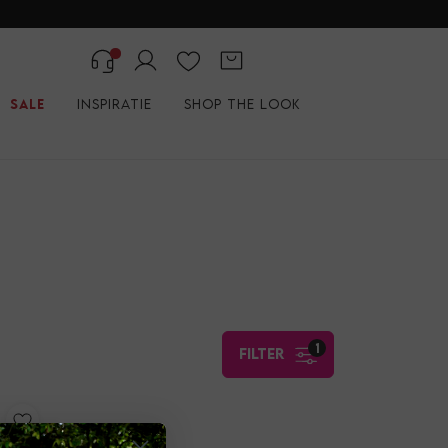
Sale
Inspiratie
Shop the look
1
filter
Hinged Hoops CLEO Hinged Hoops CLEO