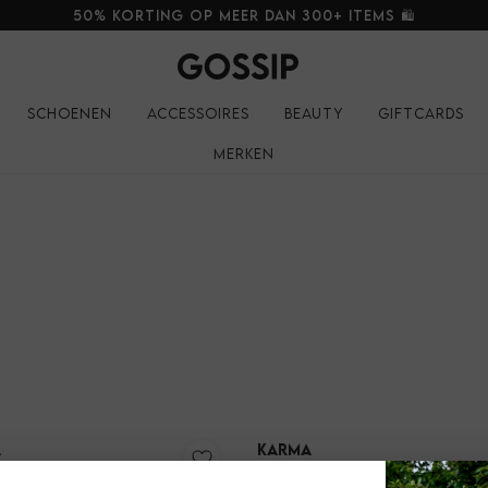
50% korting op meer dan 300+ items 🛍️
Schoenen
Accessoires
Beauty
Giftcards
Merken
a
Karma
Hinged Hoops CLEO Hinged Hoops CLEO