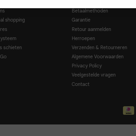
ns
Betaalmethoden
al shopping
Garantie
res
Retour aanmelden
systeem
Herroepen
s schieten
Verzenden & Retourneren
 Go
Algemene Voorwaarden
Privacy Policy
Veelgestelde vragen
Contact