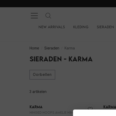
New arrivals
Kleding
Sieraden
Home
Sieraden
Karma
Sieraden - Karma
Oorbellen
3 artikelen
Karma
Karm
Hinged Hoops AMELIE Hinged Hoops AMELIE