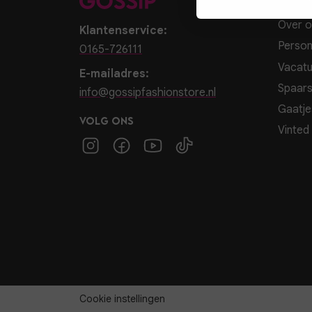
Over o
Klantenservice:
Person
0165-726111
Vacatu
E-mailadres:
Spaar
info@gossipfashionstore.nl
Gaatje
Volg ons
Vinted
Cookie instellingen