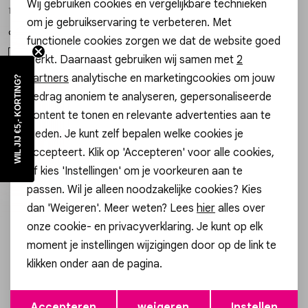
Wij gebruiken cookies en vergelijkbare technieken
15270390 ONLY TEE JRS S/S
Vesten
15270390 ONLY TEE JRS S/S
Personalisatie cookies
om je gebruikservaring te verbeteren. Met
9,99
9,99
functionele cookies zorgen we dat de website goed
Analytische cookies
Jassen
XS
S
M
L
XL
XS
S
M
L
XL
werkt. Daarnaast gebruiken wij samen met
2
Marketing cookies
partners
analytische en marketingcookies om jouw
WIL JIJ €5,- KORTING?
Lingerie
gedrag anoniem te analyseren, gepersonaliseerde
Only
1
/1
content te tonen en relevante advertenties aan te
LUCY LIFE SS TOP 15231632
bieden. Je kunt zelf bepalen welke cookies je
16,99
accepteert. Klik op 'Accepteren' voor alle cookies,
of kies 'Instellingen' om je voorkeuren aan te
M
passen. Wil je alleen noodzakelijke cookies? Kies
dan 'Weigeren'. Meer weten? Lees
hier
alles over
1
filter
onze cookie- en privacyverklaring. Je kunt op elk
moment je instellingen wijzigingen door op de link te
klikken onder aan de pagina.
Altijd als eerste op de hoogte zijn?
Opslaan
Terug
Schrijf je in voor onze nieuwsbrief en ontvang dan ook gelijk
Accepteren
weigeren
Instellen