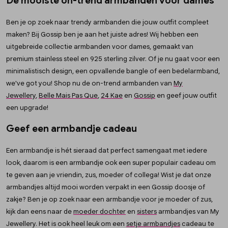
De mooiste on-trend armbanden voor dames
Ben je op zoek naar trendy armbanden die jouw outfit compleet
maken? Bij Gossip ben je aan het juiste adres! Wij hebben een
uitgebreide collectie armbanden voor dames, gemaakt van
premium stainless steel en 925 sterling zilver. Of je nu gaat voor een
minimalistisch design, een opvallende bangle of een bedelarmband,
we've got you! Shop nu de on-trend armbanden van
My
Jewellery
,
Belle Mais Pas Que
,
24 Kae
en
Gossip
en geef jouw outfit
een upgrade!
Geef een armbandje cadeau
Een armbandje is hét sieraad dat perfect samengaat met iedere
look, daarom is een armbandje ook een super populair cadeau om
te geven aan je vriendin, zus, moeder of collega! Wist je dat onze
armbandjes altijd mooi worden verpakt in een Gossip doosje of
zakje? Ben je op zoek naar een armbandje voor je moeder of zus,
kijk dan eens naar de
moeder dochter
en
sisters
armbandjes van My
Jewellery. Het is ook heel leuk om een
setje armbandjes
cadeau te