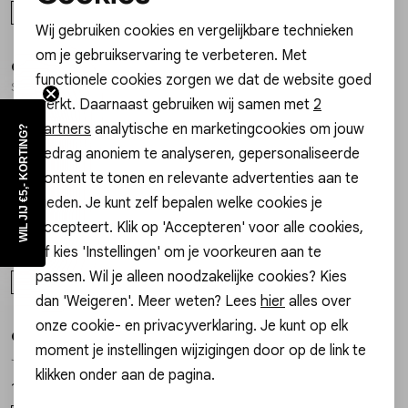
Noodzakelijke cookies
ONE SIZE
ONE SIZE
Wij gebruiken cookies en vergelijkbare technieken
Personalisatie cookies
om je gebruikservaring te verbeteren. Met
Gossip the Label
Gossip the Label
1
/2
1
/2
functionele cookies zorgen we dat de website goed
Analytische cookies
SZ14437 BANGLE SMALL BLOEM EN STRASS
I00185B/4MM BANGLE SMALL STRASS
werkt. Daarnaast gebruiken wij samen met
2
17,99
17,99
Marketing cookies
partners
analytische en marketingcookies om jouw
WIL JIJ €5,- KORTING?
ONE SIZE
ONE SIZE
gedrag anoniem te analyseren, gepersonaliseerde
content te tonen en relevante advertenties aan te
Gossip the Label
Gossip
bieden. Je kunt zelf bepalen welke cookies je
1
/2
1
/2
SZ999-03 BANGLE CROSS
JE14946 ARMBAND LUCKY
accepteert. Klik op 'Accepteren' voor alle cookies,
of kies 'Instellingen' om je voorkeuren aan te
19,99
17,99
passen. Wil je alleen noodzakelijke cookies? Kies
ONE SIZE
ONE SIZE
dan 'Weigeren'. Meer weten? Lees
hier
alles over
onze cookie- en privacyverklaring. Je kunt op elk
Gossip
Gossip
1
/2
1
/2
moment je instellingen wijzigingen door op de link te
JE15645 KRALENARMBAND BALLS
JE18873 ARMBAND HARTJES KRALEN
klikken onder aan de pagina.
17,99
17,99