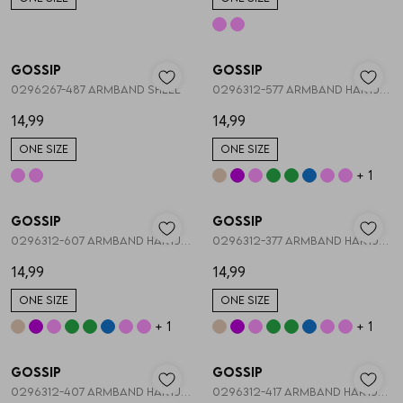
Vesten
Nieuw
Nieuw
Jassen
Gossip
Gossip
1
/2
1
/2
0296267-487 ARMBAND SHELL
0296312-577 ARMBAND HARTJES STRETCH
14,99
14,99
Lingerie
ONE SIZE
ONE SIZE
+ 1
Nieuw
Nieuw
Gossip
Gossip
1
/2
1
/2
0296312-607 ARMBAND HARTJES STRETCH
0296312-377 ARMBAND HARTJES STRETCH
14,99
14,99
ONE SIZE
ONE SIZE
+ 1
+ 1
Nieuw
Nieuw
Gossip
Gossip
1
/2
1
/2
0296312-407 ARMBAND HARTJES STRETCH
0296312-417 ARMBAND HARTJES STRETCH