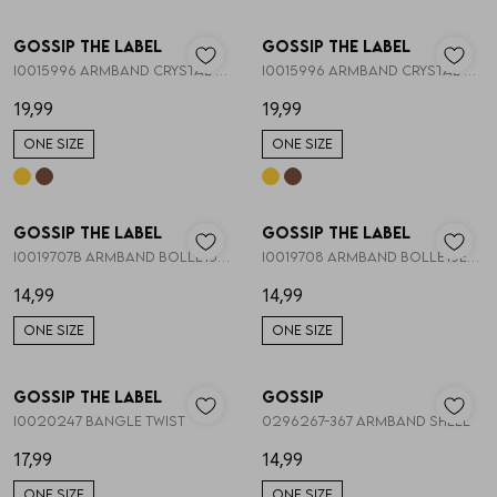
Nieuw
Nieuw
Gossip the Label
Gossip the Label
1
/1
1
/1
Skorts
Broche
Parfum
I0015996 ARMBAND CRYSTAL BLOEMEN
I0015996 ARMBAND CRYSTAL BLOEMEN
19,99
19,99
T-shirts
Giftboxen
Zonnebrillen
ONE SIZE
ONE SIZE
Truien
Steentje/bedel
Sokken
Nieuw
Nieuw
Gossip the Label
Gossip the Label
1
/1
1
/1
Blazers & gilets
Enkelbandjes
Petten & Mutsen
I0019707B ARMBAND BOLLETJES GOUD 6MM
I0019708 ARMBAND BOLLETJES MIX GOUD
14,99
14,99
Rokken
Overige Sieraden
Woonaccessoires
ONE SIZE
ONE SIZE
Nieuw
Nieuw
Sets
Overige Accessoires
Gossip the Label
Gossip
1
/1
1
/2
I0020247 BANGLE TWIST
0296267-367 ARMBAND SHELL
Jumpsuits & playsuits
17,99
14,99
ONE SIZE
ONE SIZE