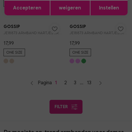
Opslaan
Terug
ONE SIZE
ONE SIZE
Accepteren
weigeren
Instellen
Gossip
Gossip
1
/2
1
/2
JE18873 ARMBAND HARTJES KRALEN
JE18873 ARMBAND HARTJESKRALEN
17,99
17,99
ONE SIZE
ONE SIZE
Pagina
1
2
3
13
filter