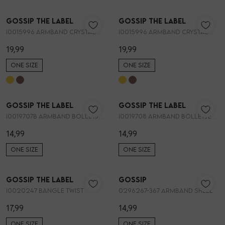
Nieuw
Nieuw
Gossip the Label
Gossip the Label
1
/1
1
/1
Skorts
Broche
Parfum
I0015996 ARMBAND CRYSTAL BLOEMEN
I0015996 ARMBAND CRYSTAL BLOEMEN
19,99
19,99
T-shirts
Giftboxen
Zonnebrillen
ONE SIZE
ONE SIZE
Truien
Steentje/bedel
Sokken
Nieuw
Nieuw
Gossip the Label
Gossip the Label
1
/1
1
/1
Blazers & gilets
Enkelbandjes
Petten & Mutsen
I0019707B ARMBAND BOLLETJES GOUD 6MM
I0019708 ARMBAND BOLLETJES MIX GOUD
14,99
14,99
Rokken
Overige Sieraden
Woonaccessoires
ONE SIZE
ONE SIZE
Nieuw
Nieuw
Sets
Overige Accessoires
Gossip the Label
Gossip
1
/1
1
/2
I0020247 BANGLE TWIST
0296267-367 ARMBAND SHELL
Jumpsuits & playsuits
17,99
14,99
ONE SIZE
ONE SIZE