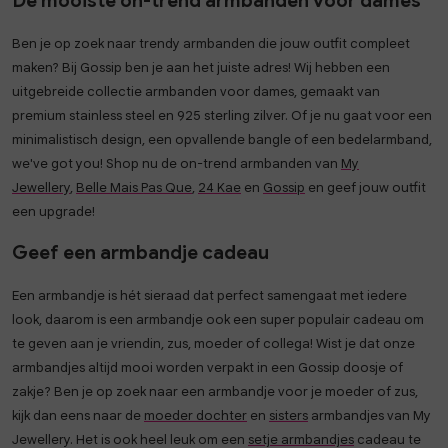
De mooiste on-trend armbanden voor dames
Ben je op zoek naar trendy armbanden die jouw outfit compleet
maken? Bij Gossip ben je aan het juiste adres! Wij hebben een
uitgebreide collectie armbanden voor dames, gemaakt van
premium stainless steel en 925 sterling zilver. Of je nu gaat voor een
minimalistisch design, een opvallende bangle of een bedelarmband,
we've got you! Shop nu de on-trend armbanden van
My
Jewellery
,
Belle Mais Pas Que
,
24 Kae
en
Gossip
en geef jouw outfit
een upgrade!
Geef een armbandje cadeau
Een armbandje is hét sieraad dat perfect samengaat met iedere
look, daarom is een armbandje ook een super populair cadeau om
te geven aan je vriendin, zus, moeder of collega! Wist je dat onze
armbandjes altijd mooi worden verpakt in een Gossip doosje of
zakje? Ben je op zoek naar een armbandje voor je moeder of zus,
kijk dan eens naar de
moeder dochter
en
sisters
armbandjes van My
Jewellery. Het is ook heel leuk om een
setje armbandjes
cadeau te