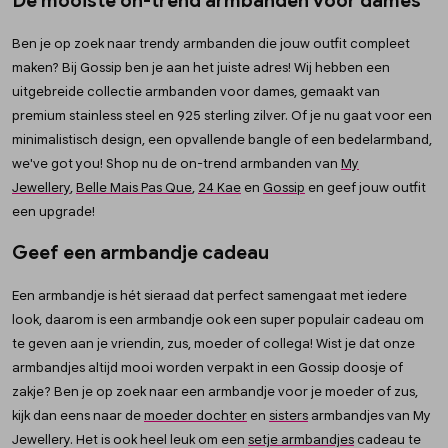
De mooiste on-trend armbanden voor dames
Ben je op zoek naar trendy armbanden die jouw outfit compleet
maken? Bij Gossip ben je aan het juiste adres! Wij hebben een
uitgebreide collectie armbanden voor dames, gemaakt van
premium stainless steel en 925 sterling zilver. Of je nu gaat voor een
minimalistisch design, een opvallende bangle of een bedelarmband,
we've got you! Shop nu de on-trend armbanden van
My
Jewellery
,
Belle Mais Pas Que
,
24 Kae
en
Gossip
en geef jouw outfit
een upgrade!
Geef een armbandje cadeau
Een armbandje is hét sieraad dat perfect samengaat met iedere
look, daarom is een armbandje ook een super populair cadeau om
te geven aan je vriendin, zus, moeder of collega! Wist je dat onze
armbandjes altijd mooi worden verpakt in een Gossip doosje of
zakje? Ben je op zoek naar een armbandje voor je moeder of zus,
kijk dan eens naar de
moeder dochter
en
sisters
armbandjes van My
Jewellery. Het is ook heel leuk om een
setje armbandjes
cadeau te