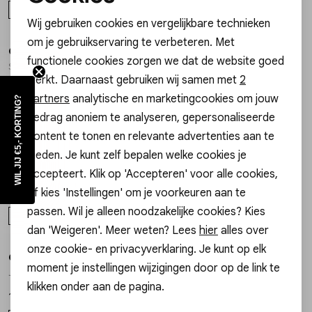
Noodzakelijke cookies
ONE SIZE
ONE SIZE
Wij gebruiken cookies en vergelijkbare technieken
Personalisatie cookies
om je gebruikservaring te verbeteren. Met
Gossip the Label
Gossip the Label
1
/2
1
/2
functionele cookies zorgen we dat de website goed
Analytische cookies
SZ14437 BANGLE SMALL BLOEM EN STRASS
I00185B/4MM BANGLE SMALL STRASS
werkt. Daarnaast gebruiken wij samen met
2
17,99
17,99
Marketing cookies
partners
analytische en marketingcookies om jouw
WIL JIJ €5,- KORTING?
ONE SIZE
ONE SIZE
gedrag anoniem te analyseren, gepersonaliseerde
content te tonen en relevante advertenties aan te
Gossip the Label
Gossip
bieden. Je kunt zelf bepalen welke cookies je
1
/2
1
/2
SZ999-03 BANGLE CROSS
JE14946 ARMBAND LUCKY
accepteert. Klik op 'Accepteren' voor alle cookies,
of kies 'Instellingen' om je voorkeuren aan te
19,99
17,99
passen. Wil je alleen noodzakelijke cookies? Kies
ONE SIZE
ONE SIZE
dan 'Weigeren'. Meer weten? Lees
hier
alles over
onze cookie- en privacyverklaring. Je kunt op elk
Gossip
Gossip
1
/2
1
/2
moment je instellingen wijzigingen door op de link te
JE15645 KRALENARMBAND BALLS
JE18873 ARMBAND HARTJES KRALEN
klikken onder aan de pagina.
17,99
17,99