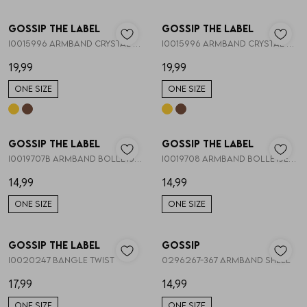
Nieuw
Nieuw
Gossip the Label
Gossip the Label
1
/1
1
/1
Skorts
Broche
Parfum
I0015996 ARMBAND CRYSTAL BLOEMEN
I0015996 ARMBAND CRYSTAL BLOEMEN
19,99
19,99
T-shirts
Giftboxen
Zonnebrillen
ONE SIZE
ONE SIZE
Truien
Steentje/bedel
Sokken
Nieuw
Nieuw
Gossip the Label
Gossip the Label
1
/1
1
/1
Blazers & gilets
Enkelbandjes
Petten & Mutsen
I0019707B ARMBAND BOLLETJES GOUD 6MM
I0019708 ARMBAND BOLLETJES MIX GOUD
14,99
14,99
Rokken
Overige Sieraden
Woonaccessoires
ONE SIZE
ONE SIZE
Nieuw
Nieuw
Sets
Overige Accessoires
Gossip the Label
Gossip
1
/1
1
/2
I0020247 BANGLE TWIST
0296267-367 ARMBAND SHELL
Jumpsuits & playsuits
17,99
14,99
ONE SIZE
ONE SIZE