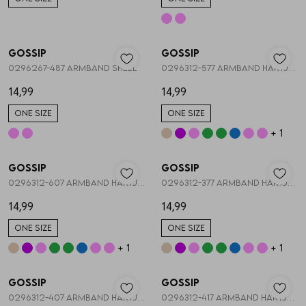
Vesten
Nieuw
Nieuw
Jassen
Gossip
Gossip
1
/2
1
/2
0296267-487 ARMBAND SHELL
0296312-577 ARMBAND HARTJES STRETCH
14,99
14,99
Lingerie
ONE SIZE
ONE SIZE
+ 1
Nieuw
Nieuw
Gossip
Gossip
1
/2
1
/2
0296312-607 ARMBAND HARTJES STRETCH
0296312-377 ARMBAND HARTJES STRETCH
14,99
14,99
ONE SIZE
ONE SIZE
+ 1
+ 1
Nieuw
Nieuw
Gossip
Gossip
1
/2
1
/2
0296312-407 ARMBAND HARTJES STRETCH
0296312-417 ARMBAND HARTJES STRETCH