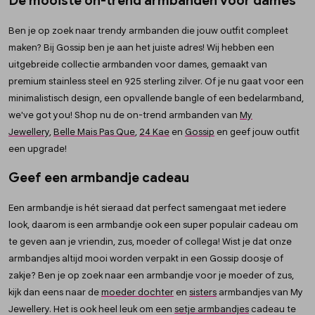
De mooiste on-trend armbanden voor dames
Ben je op zoek naar trendy armbanden die jouw outfit compleet
maken? Bij Gossip ben je aan het juiste adres! Wij hebben een
uitgebreide collectie armbanden voor dames, gemaakt van
premium stainless steel en 925 sterling zilver. Of je nu gaat voor een
minimalistisch design, een opvallende bangle of een bedelarmband,
we've got you! Shop nu de on-trend armbanden van
My
Jewellery
,
Belle Mais Pas Que
,
24 Kae
en
Gossip
en geef jouw outfit
een upgrade!
Geef een armbandje cadeau
Een armbandje is hét sieraad dat perfect samengaat met iedere
look, daarom is een armbandje ook een super populair cadeau om
te geven aan je vriendin, zus, moeder of collega! Wist je dat onze
armbandjes altijd mooi worden verpakt in een Gossip doosje of
zakje? Ben je op zoek naar een armbandje voor je moeder of zus,
kijk dan eens naar de
moeder dochter
en
sisters
armbandjes van My
Jewellery. Het is ook heel leuk om een
setje armbandjes
cadeau te