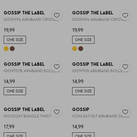
Nieuw
Nieuw
Gossip the Label
Gossip the Label
1
/1
1
/1
Skorts
Broche
Parfum
I0015996 ARMBAND CRYSTAL BLOEMEN
I0015996 ARMBAND CRYSTAL BLOEMEN
19,99
19,99
T-shirts
Giftboxen
Zonnebrillen
ONE SIZE
ONE SIZE
Truien
Steentje/bedel
Sokken
Nieuw
Nieuw
Gossip the Label
Gossip the Label
1
/1
1
/1
Blazers & gilets
Enkelbandjes
Petten & Mutsen
I0019707B ARMBAND BOLLETJES GOUD 6MM
I0019708 ARMBAND BOLLETJES MIX GOUD
14,99
14,99
Rokken
Overige Sieraden
Woonaccessoires
ONE SIZE
ONE SIZE
Nieuw
Nieuw
Sets
Overige Accessoires
Gossip the Label
Gossip
1
/1
1
/2
I0020247 BANGLE TWIST
0296267-367 ARMBAND SHELL
Jumpsuits & playsuits
17,99
14,99
ONE SIZE
ONE SIZE