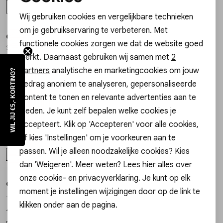
Noodzakelijke cookies
ONE SIZE
ONE SIZE
Wij gebruiken cookies en vergelijkbare technieken
Personalisatie cookies
om je gebruikservaring te verbeteren. Met
Gossip the Label
Gossip the Label
1
/2
1
/2
functionele cookies zorgen we dat de website goed
Analytische cookies
SZ14437 BANGLE SMALL BLOEM EN STRASS
I00185B/4MM BANGLE SMALL STRASS
werkt. Daarnaast gebruiken wij samen met
2
17,99
17,99
Marketing cookies
partners
analytische en marketingcookies om jouw
WIL JIJ €5,- KORTING?
ONE SIZE
ONE SIZE
gedrag anoniem te analyseren, gepersonaliseerde
content te tonen en relevante advertenties aan te
Gossip the Label
Gossip
bieden. Je kunt zelf bepalen welke cookies je
1
/2
1
/2
SZ999-03 BANGLE CROSS
JE14946 ARMBAND LUCKY
accepteert. Klik op 'Accepteren' voor alle cookies,
of kies 'Instellingen' om je voorkeuren aan te
19,99
17,99
passen. Wil je alleen noodzakelijke cookies? Kies
ONE SIZE
ONE SIZE
dan 'Weigeren'. Meer weten? Lees
hier
alles over
onze cookie- en privacyverklaring. Je kunt op elk
Gossip
Gossip
1
/2
1
/2
moment je instellingen wijzigingen door op de link te
JE15645 KRALENARMBAND BALLS
JE18873 ARMBAND HARTJES KRALEN
klikken onder aan de pagina.
17,99
17,99