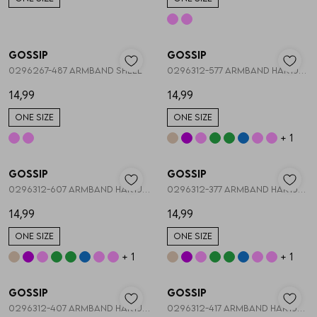
Vesten
Nieuw
Nieuw
Jassen
Gossip
Gossip
1
/2
1
/2
0296267-487 ARMBAND SHELL
0296312-577 ARMBAND HARTJES STRETCH
14,99
14,99
Lingerie
ONE SIZE
ONE SIZE
+ 1
Nieuw
Nieuw
Gossip
Gossip
1
/2
1
/2
0296312-607 ARMBAND HARTJES STRETCH
0296312-377 ARMBAND HARTJES STRETCH
14,99
14,99
ONE SIZE
ONE SIZE
+ 1
+ 1
Nieuw
Nieuw
Gossip
Gossip
1
/2
1
/2
0296312-407 ARMBAND HARTJES STRETCH
0296312-417 ARMBAND HARTJES STRETCH