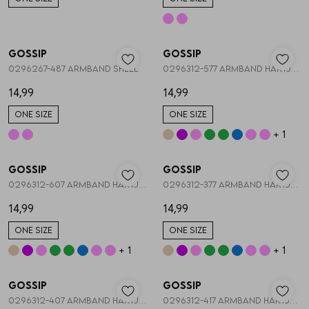
Vesten
Nieuw
Nieuw
Jassen
Gossip
Gossip
1
/2
1
/2
0296267-487 ARMBAND SHELL
0296312-577 ARMBAND HARTJES STRETCH
14,99
14,99
Lingerie
ONE SIZE
ONE SIZE
+ 1
Nieuw
Nieuw
Gossip
Gossip
1
/2
1
/2
0296312-607 ARMBAND HARTJES STRETCH
0296312-377 ARMBAND HARTJES STRETCH
14,99
14,99
ONE SIZE
ONE SIZE
+ 1
+ 1
Nieuw
Nieuw
Gossip
Gossip
1
/2
1
/2
0296312-407 ARMBAND HARTJES STRETCH
0296312-417 ARMBAND HARTJES STRETCH