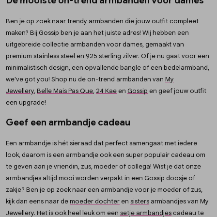
De mooiste on-trend armbanden voor dames
Ben je op zoek naar trendy armbanden die jouw outfit compleet
maken? Bij Gossip ben je aan het juiste adres! Wij hebben een
uitgebreide collectie armbanden voor dames, gemaakt van
premium stainless steel en 925 sterling zilver. Of je nu gaat voor een
minimalistisch design, een opvallende bangle of een bedelarmband,
we've got you! Shop nu de on-trend armbanden van
My
Jewellery
,
Belle Mais Pas Que
,
24 Kae
en
Gossip
en geef jouw outfit
een upgrade!
Geef een armbandje cadeau
Een armbandje is hét sieraad dat perfect samengaat met iedere
look, daarom is een armbandje ook een super populair cadeau om
te geven aan je vriendin, zus, moeder of collega! Wist je dat onze
armbandjes altijd mooi worden verpakt in een Gossip doosje of
zakje? Ben je op zoek naar een armbandje voor je moeder of zus,
kijk dan eens naar de
moeder dochter
en
sisters
armbandjes van My
Jewellery. Het is ook heel leuk om een
setje armbandjes
cadeau te