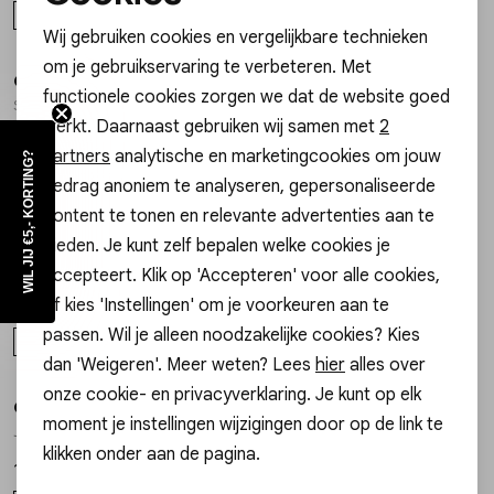
Noodzakelijke cookies
ONE SIZE
ONE SIZE
Wij gebruiken cookies en vergelijkbare technieken
Personalisatie cookies
om je gebruikservaring te verbeteren. Met
Gossip the Label
Gossip the Label
1
/2
1
/2
functionele cookies zorgen we dat de website goed
Analytische cookies
SZ14437 BANGLE SMALL BLOEM EN STRASS
I00185B/4MM BANGLE SMALL STRASS
werkt. Daarnaast gebruiken wij samen met
2
17,99
17,99
Marketing cookies
partners
analytische en marketingcookies om jouw
WIL JIJ €5,- KORTING?
ONE SIZE
ONE SIZE
gedrag anoniem te analyseren, gepersonaliseerde
content te tonen en relevante advertenties aan te
Gossip the Label
Gossip
bieden. Je kunt zelf bepalen welke cookies je
1
/2
1
/2
SZ999-03 BANGLE CROSS
JE14946 ARMBAND LUCKY
accepteert. Klik op 'Accepteren' voor alle cookies,
of kies 'Instellingen' om je voorkeuren aan te
19,99
17,99
passen. Wil je alleen noodzakelijke cookies? Kies
ONE SIZE
ONE SIZE
dan 'Weigeren'. Meer weten? Lees
hier
alles over
onze cookie- en privacyverklaring. Je kunt op elk
Gossip
Gossip
1
/2
1
/2
moment je instellingen wijzigingen door op de link te
JE15645 KRALENARMBAND BALLS
JE18873 ARMBAND HARTJES KRALEN
klikken onder aan de pagina.
17,99
17,99