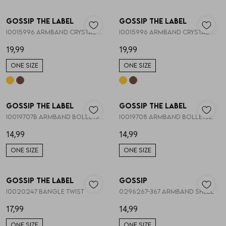
Nieuw
Nieuw
Gossip the Label
Gossip the Label
1
/1
1
/1
Skorts
Broche
Parfum
I0015996 ARMBAND CRYSTAL BLOEMEN
I0015996 ARMBAND CRYSTAL BLOEMEN
19,99
19,99
T-shirts
Giftboxen
Zonnebrillen
ONE SIZE
ONE SIZE
Truien
Steentje/bedel
Sokken
Nieuw
Nieuw
Gossip the Label
Gossip the Label
1
/1
1
/1
Blazers & gilets
Enkelbandjes
Petten & Mutsen
I0019707B ARMBAND BOLLETJES GOUD 6MM
I0019708 ARMBAND BOLLETJES MIX GOUD
14,99
14,99
Rokken
Overige Sieraden
Woonaccessoires
ONE SIZE
ONE SIZE
Nieuw
Nieuw
Sets
Overige Accessoires
Gossip the Label
Gossip
1
/1
1
/2
I0020247 BANGLE TWIST
0296267-367 ARMBAND SHELL
Jumpsuits & playsuits
17,99
14,99
ONE SIZE
ONE SIZE