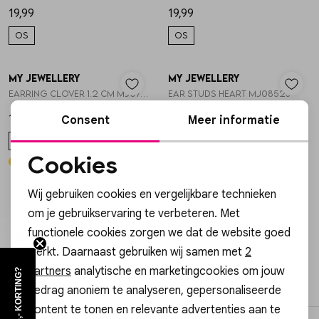
19,99
19,99
OS
OS
My Jewellery
My Jewellery
1
/2
1
/2
Earring clover 1.2 cm MJ07340
Ear studs heart MJ08523
15,99
12,99
Consent
Meer informatie
OS
OS
Cookies
Noodzakelijke cookies
Wij gebruiken cookies en vergelijkbare technieken
Personalisatie cookies
om je gebruikservaring te verbeteren. Met
Pagina
1
2
3
4
5
6
7
functionele cookies zorgen we dat de website goed
Analytische cookies
werkt. Daarnaast gebruiken wij samen met
2
Marketing cookies
partners
analytische en marketingcookies om jouw
filter
WIL JIJ €5,- KORTING?
Hi Gossip Girl, wil jij €5,- korting?
Schrijf je nu in voor onze nieuwsbrief en krijg early access tot
gedrag anoniem te analyseren, gepersonaliseerde
onze acties en nieuwe items! Ontvang met de code in jouw
mailbox
€5,- korting
op je
eerste
bestelling. Ook krijg je een
content te tonen en relevante advertenties aan te
leuk cadeautje op je
verjaardag
!