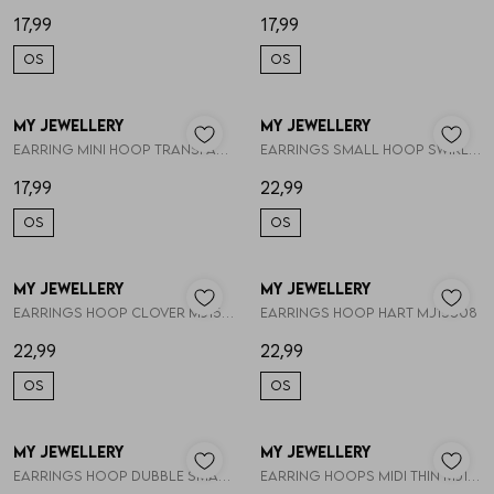
17,99
17,99
OS
OS
My Jewellery
My Jewellery
1
/2
1
/2
Earring mini hoop transparant stras MJ14718
Earrings small hoop swirl mini pear MJ15504
17,99
22,99
OS
OS
My Jewellery
My Jewellery
1
/2
1
/2
Earrings hoop clover MJ15507
Earrings hoop hart MJ15508
22,99
22,99
OS
OS
My Jewellery
My Jewellery
1
/2
1
/2
Earrings hoop dubble small MJ15511
Earring hoops midi thin MJ11978