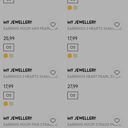
My Jewellery
My Jewellery
1
/2
1
/2
Earring hoop mini pearls MJ16052
Earrings 3 hearts small MJ11676
25,99
17,99
OS
OS
My Jewellery
My Jewellery
1
/2
1
/2
Earrings 3 hearts small MJ11676
Earrings heart pearl string MJ13663
17,99
27,99
OS
OS
My Jewellery
My Jewellery
1
/2
1
/2
Earring hoop pink strass square MJ14781
Earring hoop strass pearl MJ14775