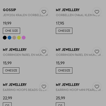
Gossip
My Jewellery
1
/2
1
/2
JE19206 KRALEN OORBELLEN PAREL EN HARTJE
Oorbellen ovaal klein MJ046111200
19,99
17,95
ONE SIZE
ONESIZE
My Jewellery
My Jewellery
1
/2
1
/2
Oorringen parel en munt MJ053771200
Oorringen parel en munt MJ053771500
15,99
15,99
ONESIZE
ONESIZE
My Jewellery
My Jewellery
1
/2
1
/2
Earring hoops beads clover pearl MJ16043
Earring hoop mini pearls MJ16052
22,99
25,99
OS
OS