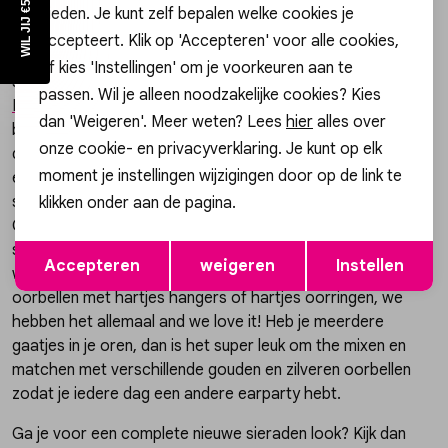
bieden. Je kunt zelf bepalen welke cookies je
Al je favoriete oorbellen op een rij
accepteert. Klik op 'Accepteren' voor alle cookies,
Gossip heeft een groot aanbod aan stainless steel, 925
of kies 'Instellingen' om je voorkeuren aan te
sterling zilveren en 14k gouden oorbellen van merken zoals
passen. Wil je alleen noodzakelijke cookies? Kies
MELD JE AAN!
My Jewellery
,
24Kae
,
Day&Eve
en
Karma Jewellery
. We zijn
Nee, bedankt
dan 'Weigeren'. Meer weten? Lees
hier
alles over
bij Gossip altijd een stapje voor op de laatste trends,
onze cookie- en privacyverklaring. Je kunt op elk
daardoor loop jij er helemaal fashionable bij! Zo hebben we
moment je instellingen wijzigingen door op de link te
een ruime selectie aan minimalistische oorbellen zoals
studs, hoops en oorbellen met een hanger. Ook shop je bij
klikken onder aan de pagina.
Gossip wel 25(!) verschillende hartjes oorbellen. Dit is een
Opslaan
Terug
super populair symbool voor oorbellen en wij snappen wel
Accepteren
weigeren
Instellen
waarom! Dus ben je op zoek naar studs met hartjes,
oorbellen met hartjes hangers of hartjes oorringen, we
hebben het allemaal and we love it! Heb je meerdere
gaatjes in je oren, dan is het super leuk om the mixen en
matchen met verschillende gouden en zilveren oorbellen
zodat je iedere dag een andere earparty hebt.
Ga je voor een complete nieuwe sieraden look? Kijk dan