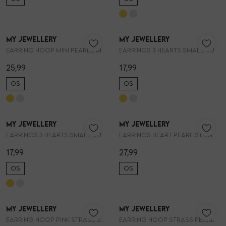
My Jewellery
My Jewellery
1
/2
1
/2
Earring hoop mini pearls MJ16052
Earrings 3 hearts small MJ11676
25,99
17,99
OS
OS
My Jewellery
My Jewellery
1
/2
1
/2
Earrings 3 hearts small MJ11676
Earrings heart pearl string MJ13663
17,99
27,99
OS
OS
My Jewellery
My Jewellery
1
/2
1
/2
Earring hoop pink strass square MJ14781
Earring hoop strass pearl MJ14775