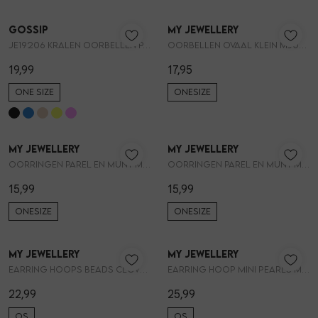
Gossip
My Jewellery
1
/2
1
/2
JE19206 KRALEN OORBELLEN PAREL EN HARTJE
Oorbellen ovaal klein MJ046111200
19,99
17,95
ONE SIZE
ONESIZE
My Jewellery
My Jewellery
1
/2
1
/2
Oorringen parel en munt MJ053771200
Oorringen parel en munt MJ053771500
15,99
15,99
ONESIZE
ONESIZE
My Jewellery
My Jewellery
1
/2
1
/2
Earring hoops beads clover pearl MJ16043
Earring hoop mini pearls MJ16052
22,99
25,99
OS
OS