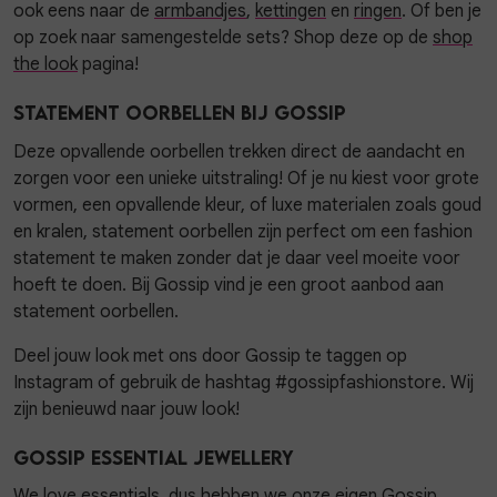
ook eens naar de
armbandjes
,
kettingen
en
ringen
. Of ben je
op zoek naar samengestelde sets? Shop deze op de
shop
the look
pagina!
Statement oorbellen bij Gossip
Deze opvallende oorbellen trekken direct de aandacht en
zorgen voor een unieke uitstraling! Of je nu kiest voor grote
vormen, een opvallende kleur, of luxe materialen zoals goud
en kralen, statement oorbellen zijn perfect om een fashion
statement te maken zonder dat je daar veel moeite voor
hoeft te doen. Bij Gossip vind je een groot aanbod aan
statement oorbellen.
Deel jouw look met ons door Gossip te taggen op
Instagram of gebruik de hashtag #gossipfashionstore. Wij
zijn benieuwd naar jouw look!
Gossip Essential Jewellery
We love essentials, dus hebben we onze eigen
Gossip