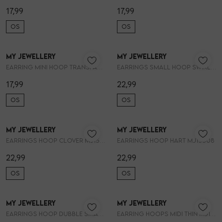
17,99
17,99
OS
OS
My Jewellery
My Jewellery
1
/2
1
/2
Earring mini hoop transparant stras MJ14718
Earrings small hoop swirl mini pear MJ15504
17,99
22,99
OS
OS
My Jewellery
My Jewellery
1
/2
1
/2
Earrings hoop clover MJ15507
Earrings hoop hart MJ15508
22,99
22,99
OS
OS
My Jewellery
My Jewellery
1
/2
1
/2
Earrings hoop dubble small MJ15511
Earring hoops midi thin MJ11978