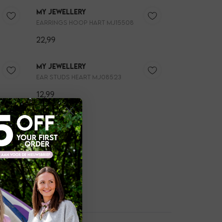
My Jewellery
Earrings hoop hart MJ15508
22,99
My Jewellery
Ear studs heart MJ08523
12,99
atie
ies
ring
oed
e