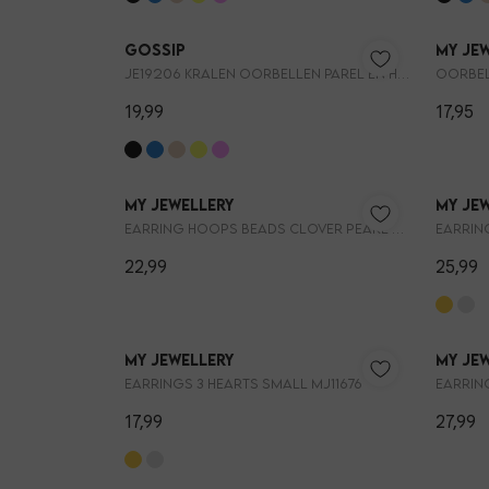
Gossip
My Je
JE19206 KRALEN OORBELLEN PAREL EN HARTJE
Oorbel
19,99
17,95
My Jewellery
My Je
Earring hoops beads clover pearl MJ16043
Earrin
22,99
25,99
My Jewellery
My Je
Earrings 3 hearts small MJ11676
Earrin
17,99
27,99