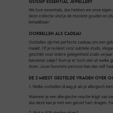
Gossip Essential Jewellery
We love essentials, dus hebben we onze eigen
deze collectie vind je de mooiste gouden en zi
betaalbaar!
Oorbellen als cadeau
Oorbellen zijn het perfecte cadeau om een gelief
maakt. Of je nu kiest voor subtiele studs, elega
geschikt voor iedere gelegenheid zoals verjaa
katoenen zakje? Kom je er toch niet uit welke g
doen. Jouw favoriete persoon kan dan zelf haa
De 3 meest gestelde vragen over o
1. Welke oorbellen draag je als je allergisch be
Wanneer je een allergische reactie krijgt van si
dus deze kan je met een gerust hart dragen. Een
2. Wat is 925 sterling zilver?