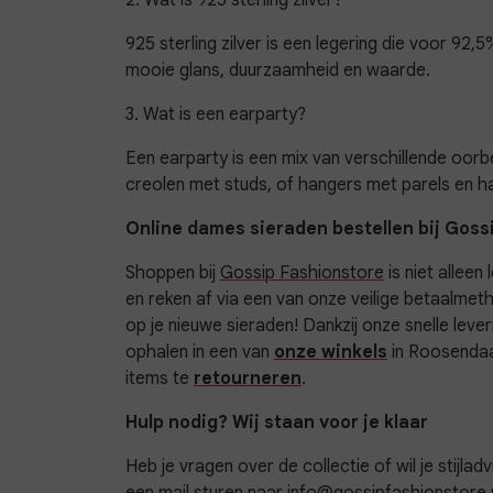
925 sterling zilver is een legering die voor 92
mooie glans, duurzaamheid en waarde.
3. Wat is een earparty?
Een earparty is een mix van verschillende oorbe
creolen met studs, of hangers met parels en har
Online dames sieraden bestellen bij Goss
Shoppen bij
Gossip Fashionstore
is niet alleen
en reken af via een van onze veilige betaalme
op je nieuwe sieraden! Dankzij onze snelle lever
ophalen in een van
onze winkels
in Roosendaa
items te
retourneren
.
Hulp nodig? Wij staan voor je klaar
Heb je vragen over de collectie of wil je stijlad
een mail sturen naar
info@gossipfashionstore.n