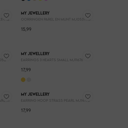
My Jewellery
Oorringen parel en munt MJ053771200
Oorringen parel en munt MJ053771500
15,99
My Jewellery
6052
Earrings 3 hearts small MJ11676
17,99
My Jewellery
Earring hoop pink strass square MJ14781
Earring hoop strass pearl MJ14775
17,99