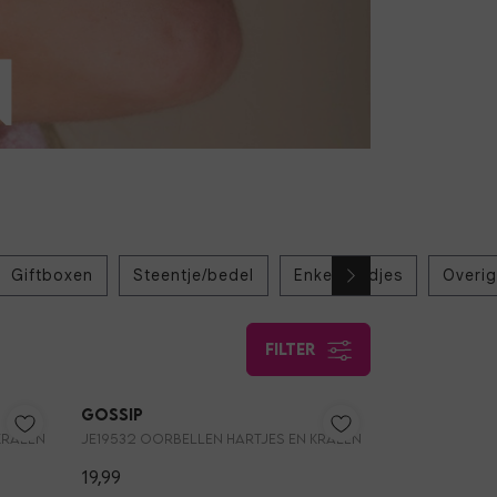
Giftboxen
Steentje/bedel
Enkelbandjes
Overig
filter
Gossip
KRALEN
JE19532 OORBELLEN HARTJES EN KRALEN
19,99