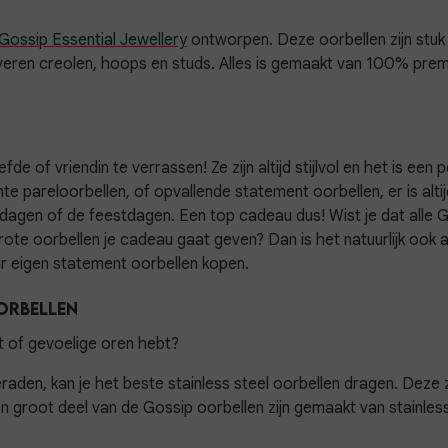
Gossip Essential Jewellery
ontworpen. Deze oorbellen zijn stuk 
lveren creolen, hoops en studs. Alles is gemaakt van 100% prem
de of vriendin te verrassen! Ze zijn altijd stijlvol en het is een
nte pareloorbellen, of opvallende statement oorbellen, er is alti
rdagen of de feestdagen. Een top cadeau dus! Wist je dat alle 
rote oorbellen je cadeau gaat geven? Dan is het natuurlijk ook 
r eigen statement oorbellen kopen.
orbellen
nt of gevoelige oren hebt?
eraden, kan je het beste stainless steel oorbellen dragen. Deze z
 groot deel van de Gossip oorbellen zijn gemaakt van stainless s