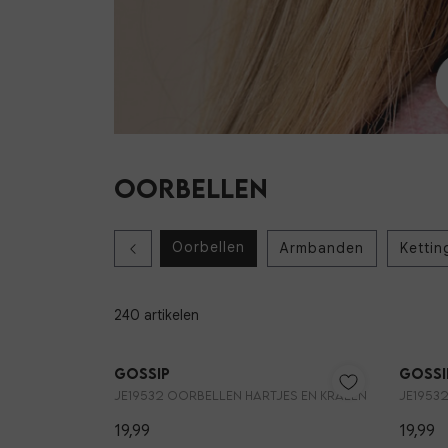
OORBELLEN
Oorbellen
Armbanden
Kettin
240 artikelen
Gossip
Gossi
JE19532 OORBELLEN HARTJES EN KRALEN
JE1953
19,99
19,99