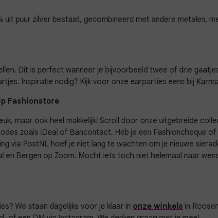
,5% uit puur zilver bestaat, gecombineerd met andere metalen, me
llen. Dit is perfect wanneer je bijvoorbeeld twee of drie gaatje
tjes. Inspiratie nodig? Kijk voor onze earparties eens bij
Karma
ip Fashionstore
 leuk, maar ook heel makkelijk! Scroll door onze uitgebreide coll
thodes zoals iDeal of Bancontact. Heb je een Fashioncheque o
ing via PostNL hoef je niet lang te wachten om je nieuwe sieraden
l en Bergen op Zoom. Mocht iets toch niet helemaal naar wens 
vies? We staan dagelijks voor je klaar in
onze winkels
in Roosen
l,
of een DM via Instagram. We denken graag met je mee!