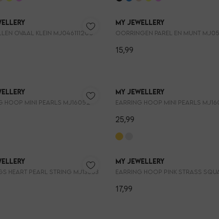
wellery
My Jewellery
len ovaal klein MJ046111200
15,99
wellery
My Jewellery
g hoop mini pearls MJ16052
Earring hoop mini pearls MJ1
25,99
wellery
My Jewellery
gs heart pearl string MJ13663
17,99