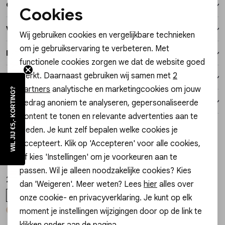
Over dit item
Vesten
Cookies
Noodzakelijke cookies
Winkelvoorraad
Wij gebruiken cookies en vergelijkbare technieken
Jassen
Personalisatie cookies
om je gebruikservaring te verbeteren. Met
Kenmerken
functionele cookies zorgen we dat de website goed
Analytische cookies
Lingerie
werkt. Daarnaast gebruiken wij samen met
2
Verzending / Ophalen in de winkel
Marketing cookies
partners
analytische en marketingcookies om jouw
WIL JIJ €5,- KORTING?
Retourneren
gedrag anoniem te analyseren, gepersonaliseerde
content te tonen en relevante advertenties aan te
Style dit met
bieden. Je kunt zelf bepalen welke cookies je
accepteert. Klik op 'Accepteren' voor alle cookies,
Gossip
1
/2
of kies 'Instellingen' om je voorkeuren aan te
LARA CLASSIC CLUTCH LARA CLASSIC
passen. Wil je alleen noodzakelijke cookies? Kies
29,99
dan 'Weigeren'. Meer weten? Lees
hier
alles over
ONE SIZE
onze cookie- en privacyverklaring. Je kunt op elk
+ 3
moment je instellingen wijzigingen door op de link te