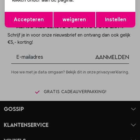
klikken onder aan de pagina.
Opslaan
Terug
Accepteren
weigeren
Instellen
Altijd als eerste op de hoogte zijn?
Schrijf je in voor onze nieuwsbrief en ontvang dan ook gelijk
€5,- korting!
Aanmelden
Hoe we met je data omgaan? Bekijk dit in onze privacyverklaring.
Gratis cadeauverpakking!
Gossip
Klantenservice