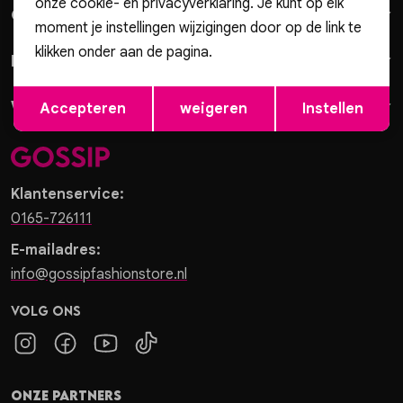
onze cookie- en privacyverklaring. Je kunt op elk
Gossip
Vesten
moment je instellingen wijzigingen door op de link te
klikken onder aan de pagina.
Klantenservice
Jassen
Opslaan
Terug
Winkels
Accepteren
weigeren
Instellen
Lingerie
Klantenservice:
0165-726111
E-mailadres:
info@gossipfashionstore.nl
Volg ons
Onze partners