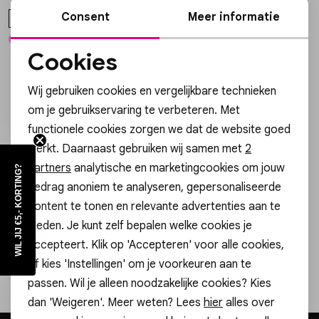
Consent
Meer informatie
XS
Skorts
Broche
Parfum
Cookies
Noodzakelijke cookies
1
filter
T-shirts
Giftboxen
Zonnebrillen
Wij gebruiken cookies en vergelijkbare technieken
Personalisatie cookies
om je gebruikservaring te verbeteren. Met
Truien
Steentje/bedel
Sokken
functionele cookies zorgen we dat de website goed
Analytische cookies
Altijd als eerste op de hoogte zijn?
werkt. Daarnaast gebruiken wij samen met
2
Marketing cookies
Schrijf je in voor onze nieuwsbrief en ontvang dan ook gelijk
Blazers & gilets
Enkelbandjes
Petten & Mutsen
partners
analytische en marketingcookies om jouw
WIL JIJ €5,- KORTING?
€5,- korting!
gedrag anoniem te analyseren, gepersonaliseerde
Rokken
Overige Sieraden
Woonaccessoires
content te tonen en relevante advertenties aan te
Aanmelden
bieden. Je kunt zelf bepalen welke cookies je
accepteert. Klik op 'Accepteren' voor alle cookies,
Sets
Overige Accessoires
Hoe we met je data omgaan? Bekijk dit in onze privacyverklaring.
of kies 'Instellingen' om je voorkeuren aan te
passen. Wil je alleen noodzakelijke cookies? Kies
Jumpsuits & playsuits
Gratis cadeauverpakking!
dan 'Weigeren'. Meer weten? Lees
hier
alles over