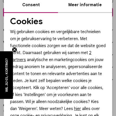
Vesten
Consent
Meer informatie
In winkelmand
Cookies
Jassen
Noodzakelijke cookies
Over dit item
Wij gebruiken cookies en vergelijkbare technieken
Lingerie
Personalisatie cookies
om je gebruikservaring te verbeteren. Met
Winkelvoorraad
functionele cookies zorgen we dat de website goed
Analytische cookies
werkt. Daarnaast gebruiken wij samen met
2
Kenmerken
Marketing cookies
partners
analytische en marketingcookies om jouw
WIL JIJ €5,- KORTING?
gedrag anoniem te analyseren, gepersonaliseerde
Verzending / Ophalen in de winkel
content te tonen en relevante advertenties aan te
Retourneren
bieden. Je kunt zelf bepalen welke cookies je
accepteert. Klik op 'Accepteren' voor alle cookies,
Style dit met
of kies 'Instellingen' om je voorkeuren aan te
Nieuw
Nieuw
passen. Wil je alleen noodzakelijke cookies? Kies
Gossip
Gossip
1
/2
1
/1
dan 'Weigeren'. Meer weten? Lees
hier
alles over
0296312-337 ARMBAND HARTJES STRETCH
0296312-557 ARMBAND HARTJES STRETCH
onze cookie- en privacyverklaring. Je kunt op elk