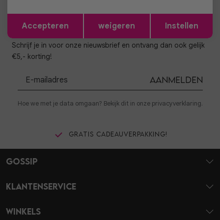
Opslaan
Terug
Accepteren
weigeren
Instellen
Altijd als eerste op de hoogte zijn?
Schrijf je in voor onze nieuwsbrief en ontvang dan ook gelijk
€5,- korting!
Aanmelden
Hoe we met je data omgaan? Bekijk dit in onze privacyverklaring.
Gratis cadeauverpakking!
Gossip
Klantenservice
Winkels