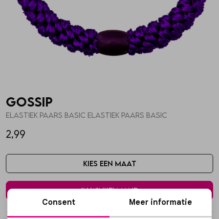
Skorts
Broche
Parfum
T-shirts
Giftboxen
Zonnebrillen
Truien
Steentje/bedel
Sokken
Gossip
Blazers & gilets
Enkelbandjes
Petten & Mutsen
ELASTIEK PAARS BASIC ELASTIEK PAARS BASIC
2,99
Rokken
Overige Sieraden
Woonaccessoires
Kies een maat
Sets
Overige Accessoires
In winkelmand
Jumpsuits & playsuits
Consent
Meer informatie