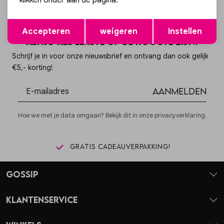
klikken onder aan de pagina.
Opslaan
Terug
Accepteren
weigeren
Instellen
Altijd als eerste op de hoogte zijn?
Schrijf je in voor onze nieuwsbrief en ontvang dan ook gelijk
€5,- korting!
Aanmelden
Hoe we met je data omgaan? Bekijk dit in onze privacyverklaring.
Gratis cadeauverpakking!
Gossip
Klantenservice