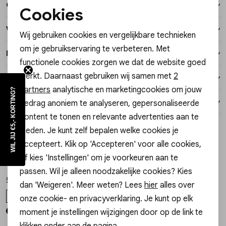
Over dit item
Vesten
Cookies
Noodzakelijke cookies
Winkelvoorraad
Wij gebruiken cookies en vergelijkbare technieken
Jassen
Personalisatie cookies
om je gebruikservaring te verbeteren. Met
Kenmerken
functionele cookies zorgen we dat de website goed
Analytische cookies
Lingerie
werkt. Daarnaast gebruiken wij samen met
2
Verzending / Ophalen in de winkel
Marketing cookies
partners
analytische en marketingcookies om jouw
WIL JIJ €5,- KORTING?
Retourneren
gedrag anoniem te analyseren, gepersonaliseerde
content te tonen en relevante advertenties aan te
Style dit met
bieden. Je kunt zelf bepalen welke cookies je
accepteert. Klik op 'Accepteren' voor alle cookies,
Gossip
Gossip
1
/2
1
/2
of kies 'Instellingen' om je voorkeuren aan te
HAARCLIP BIBI HAARCLIP BIBI
HAARCLIP BABS HAARCLIP BABS
passen. Wil je alleen noodzakelijke cookies? Kies
5,95
4,95
dan 'Weigeren'. Meer weten? Lees
hier
alles over
ONE SIZE
ONE SIZE
onze cookie- en privacyverklaring. Je kunt op elk
moment je instellingen wijzigingen door op de link te