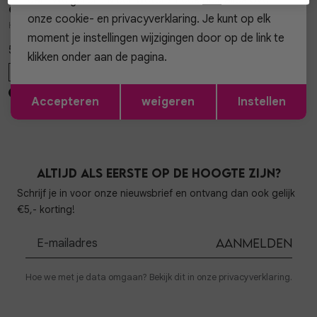
Gossip
Gossip
1
/2
1
/2
onze cookie- en privacyverklaring. Je kunt op elk
HAARCLIP BIBI HAARCLIP BIBI
HAARCLIP BABS HAARCLIP BABS
moment je instellingen wijzigingen door op de link te
5,95
4,95
klikken onder aan de pagina.
ONE SIZE
ONE SIZE
Opslaan
Terug
Accepteren
weigeren
Instellen
Altijd als eerste op de hoogte zijn?
Schrijf je in voor onze nieuwsbrief en ontvang dan ook gelijk
€5,- korting!
Aanmelden
Hoe we met je data omgaan? Bekijk dit in onze privacyverklaring.