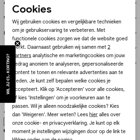
Over dit item
Vesten
Cookies
Noodzakelijke cookies
Winkelvoorraad
Wij gebruiken cookies en vergelijkbare technieken
Jassen
Personalisatie cookies
om je gebruikservaring te verbeteren. Met
Kenmerken
functionele cookies zorgen we dat de website goed
Analytische cookies
Lingerie
werkt. Daarnaast gebruiken wij samen met
2
Verzending / Ophalen in de winkel
Marketing cookies
partners
analytische en marketingcookies om jouw
WIL JIJ €5,- KORTING?
Retourneren
gedrag anoniem te analyseren, gepersonaliseerde
content te tonen en relevante advertenties aan te
Style dit met
bieden. Je kunt zelf bepalen welke cookies je
accepteert. Klik op 'Accepteren' voor alle cookies,
Gossip
Gossip
1
/2
1
/2
of kies 'Instellingen' om je voorkeuren aan te
FLORA CLASSIC TAS FLORA CLASSIC
220COL01 PARELKETTING
passen. Wil je alleen noodzakelijke cookies? Kies
44,99
19,99
dan 'Weigeren'. Meer weten? Lees
hier
alles over
ONE SIZE
ONE SIZE
onze cookie- en privacyverklaring. Je kunt op elk
moment je instellingen wijzigingen door op de link te