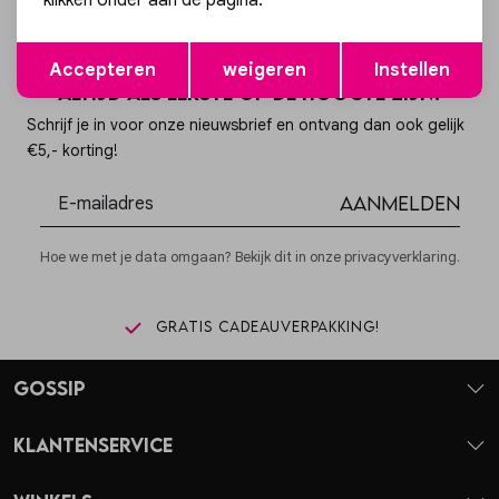
klikken onder aan de pagina.
Opslaan
Terug
Accepteren
weigeren
Instellen
Altijd als eerste op de hoogte zijn?
Schrijf je in voor onze nieuwsbrief en ontvang dan ook gelijk
€5,- korting!
Aanmelden
Hoe we met je data omgaan? Bekijk dit in onze privacyverklaring.
Gratis cadeauverpakking!
Gossip
Klantenservice