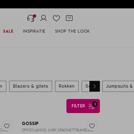
Sale
Inspiratie
Shop the look
en
Blazers & gilets
Rokken
Sets
Jumpsuits & 
1
filter
Gossip
DJES
ZP921 LANGE JURK SPAGHETTIBANDJES