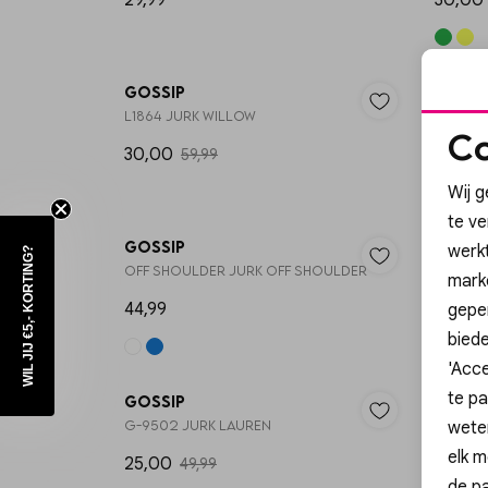
29,99
30,00
50%
Gossip
Gossi
L1864 JURK WILLOW
MAXI JU
Co
30,00
22,50
59,99
Wij g
te v
Gossip
Gossi
werk
WIL JIJ €5,- KORTING?
OFF SHOULDER JURK OFF SHOULDER
A-5813 
mark
44,99
49,99
geper
biede
50%
'Acce
te pa
Gossip
Gossi
wete
G-9502 JURK LAUREN
G-9504
elk m
25,00
49,95
49,99
de pa