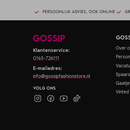
Persoonlijk advies, ook online
Gr
Goss
Over o
Klantenservice:
Person
0165-726111
Vacatu
E-mailadres:
Spaar
info@gossipfashionstore.nl
Gaatje
Volg ons
Vinted