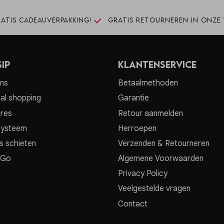
atis cadeauverpakking!
Gratis retourneren in onze 
ip
Klantenservice
ns
Betaalmethoden
al shopping
Garantie
res
Retour aanmelden
systeem
Herroepen
s schieten
Verzenden & Retourneren
 Go
Algemene Voorwaarden
Privacy Policy
Veelgestelde vragen
Contact