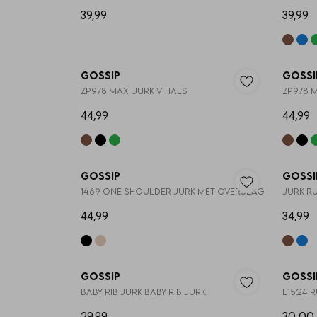
39,99
39,99
Gossip
Gossi
ZP978 MAXI JURK V-HALS
ZP978 M
44,99
44,99
Gossip
Gossi
1469 ONE SHOULDER JURK MET OVERSLAG
JURK RU
44,99
34,99
Gossip
Gossi
BABY RIB JURK BABY RIB JURK
L1524 R