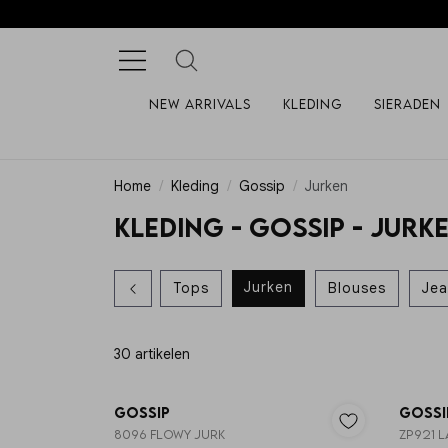
New arrivals
Kleding
Sieraden
Home
Kleding
Gossip
Jurken
Kleding - Gossip - Jurk
Jurken
Tops
Blouses
Jea
30 artikelen
Gossip
Gossi
8096 FLOWY JURK
ZP921 