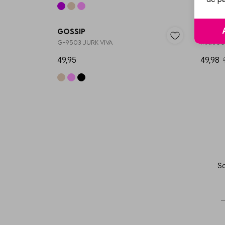
Gossip
Gossi
G-9503 JURK VIVA
MAXI JU
49,95
49,98
Sc