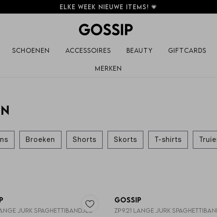
Elke week nieuwe items! 💗
Schoenen
Accessoires
Beauty
Giftcards
Merken
en
ns
Broeken
Shorts
Skorts
T-shirts
Trui
p
Gossip
LANGE JURK SPAGHETTIBANDJES
ZP921 LANGE JURK SPAGHETTIBAN