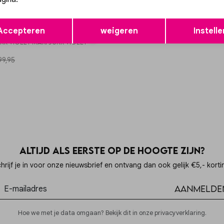
50%
Opslaan
Terug
Accepteren
weigeren
Instelle
p
RK VIOLET MAXI JURK VIOLET
99,95
Altijd als eerste op de hoogte zijn?
hrijf je in voor onze nieuwsbrief en ontvang dan ook gelijk €5,- korti
Aanmelde
Hoe we met je data omgaan? Bekijk dit in onze privacyverklaring.