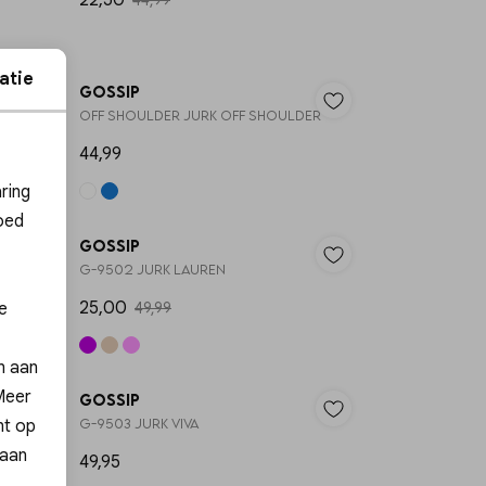
22,50
44,99
atie
Gossip
OFF SHOULDER JURK OFF SHOULDER
44,99
ies
ring
50%
50%
oed
Gossip
G-9502 JURK LAUREN
25,00
e
49,99
en aan
 Meer
Gossip
nt op
G-9503 JURK VIVA
 aan
49,95