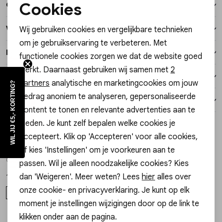
Cookies
Over dit item
Vesten
Noodzakelijke cookies
Winkelvoorraad
Wij gebruiken cookies en vergelijkbare technieken
Personalisatie cookies
Jassen
om je gebruikservaring te verbeteren. Met
Kenmerken
functionele cookies zorgen we dat de website goed
Analytische cookies
Lingerie
werkt. Daarnaast gebruiken wij samen met
2
Verzending / Ophalen in de winkel
Marketing cookies
partners
analytische en marketingcookies om jouw
WIL JIJ €5,- KORTING?
gedrag anoniem te analyseren, gepersonaliseerde
Retourneren
content te tonen en relevante advertenties aan te
bieden. Je kunt zelf bepalen welke cookies je
Style dit met
accepteert. Klik op 'Accepteren' voor alle cookies,
Gossip
of kies 'Instellingen' om je voorkeuren aan te
1
/2
0295977-187 BANGLE GEVLOCHTEN
passen. Wil je alleen noodzakelijke cookies? Kies
dan 'Weigeren'. Meer weten? Lees
hier
alles over
17,99
onze cookie- en privacyverklaring. Je kunt op elk
ONE SIZE
moment je instellingen wijzigingen door op de link te
klikken onder aan de pagina.