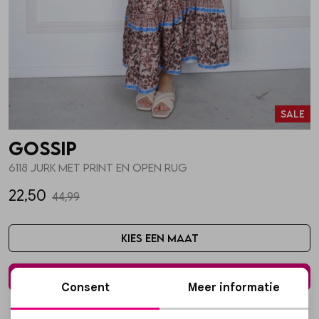
Skorts
Broche
Parfum
T-shirts
Giftboxen
Zonnebrillen
Sale
Truien
Steentje/bedel
Sokken
Gossip
Blazers & gilets
Enkelbandjes
Petten & Mutsen
6118 JURK MET PRINT EN OPEN RUG
22,50
44,99
Rokken
Overige Sieraden
Woonaccessoires
Kies een maat
Sets
Overige Accessoires
In winkelmand
Consent
Meer informatie
Jumpsuits & playsuits