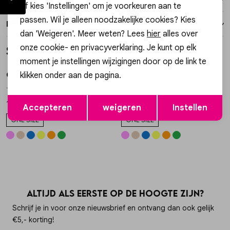
of kies 'Instellingen' om je voorkeuren aan te
passen. Wil je alleen noodzakelijke cookies? Kies
Retourneren
dan 'Weigeren'. Meer weten? Lees
hier
alles over
onze cookie- en privacyverklaring. Je kunt op elk
Style dit met
moment je instellingen wijzigingen door op de link te
klikken onder aan de pagina.
Gossip
Gossip
1
/2
1
/2
JE18520 KETTING MET KRALEN
JE18520 KETTING MET KRALEN
Opslaan
Terug
15,99
15,99
Accepteren
weigeren
Instellen
ONE SIZE
ONE SIZE
Altijd als eerste op de hoogte zijn?
Schrijf je in voor onze nieuwsbrief en ontvang dan ook gelijk
€5,- korting!