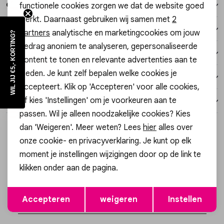
Over dit item
functionele cookies zorgen we dat de website goed
Analytische cookies
Vesten
werkt. Daarnaast gebruiken wij samen met
2
Marketing cookies
Winkelvoorraad
partners
analytische en marketingcookies om jouw
WIL JIJ €5,- KORTING?
Jassen
gedrag anoniem te analyseren, gepersonaliseerde
Kenmerken
content te tonen en relevante advertenties aan te
Lingerie
bieden. Je kunt zelf bepalen welke cookies je
Verzending / Ophalen in de winkel
accepteert. Klik op 'Accepteren' voor alle cookies,
of kies 'Instellingen' om je voorkeuren aan te
Retourneren
passen. Wil je alleen noodzakelijke cookies? Kies
dan 'Weigeren'. Meer weten? Lees
hier
alles over
onze cookie- en privacyverklaring. Je kunt op elk
Altijd als eerste op de hoogte zijn?
moment je instellingen wijzigingen door op de link te
klikken onder aan de pagina.
Schrijf je in voor onze nieuwsbrief en ontvang dan ook gelijk
€5,- korting!
Opslaan
Terug
Accepteren
weigeren
Instellen
Aanmelden