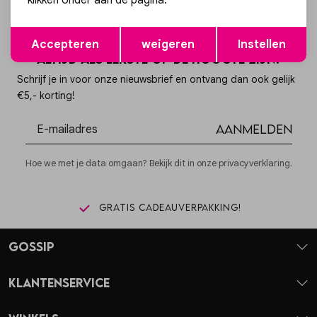
klikken onder aan de pagina.
Opslaan
Terug
Accepteren
weigeren
Instellen
Altijd als eerste op de hoogte zijn?
Schrijf je in voor onze nieuwsbrief en ontvang dan ook gelijk
€5,- korting!
Aanmelden
Hoe we met je data omgaan? Bekijk dit in onze privacyverklaring.
Gratis cadeauverpakking!
Gossip
Klantenservice