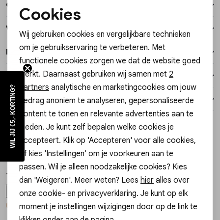
Over dit item
Vesten
Cookies
Noodzakelijke cookies
Winkelvoorraad
Wij gebruiken cookies en vergelijkbare technieken
Jassen
Personalisatie cookies
om je gebruikservaring te verbeteren. Met
Kenmerken
functionele cookies zorgen we dat de website goed
Analytische cookies
Lingerie
werkt. Daarnaast gebruiken wij samen met
2
Verzending / Ophalen in de winkel
Marketing cookies
partners
analytische en marketingcookies om jouw
WIL JIJ €5,- KORTING?
Retourneren
gedrag anoniem te analyseren, gepersonaliseerde
content te tonen en relevante advertenties aan te
Style dit met
bieden. Je kunt zelf bepalen welke cookies je
accepteert. Klik op 'Accepteren' voor alle cookies,
Only
Gossip
1
/2
1
/1
of kies 'Instellingen' om je voorkeuren aan te
15278090 TOP EA SL
NONA COSMO RIEM NONA COSMO
passen. Wil je alleen noodzakelijke cookies? Kies
19,99
29,99
dan 'Weigeren'. Meer weten? Lees
hier
alles over
XS
S
M
L
XL
75
85
onze cookie- en privacyverklaring. Je kunt op elk
moment je instellingen wijzigingen door op de link te