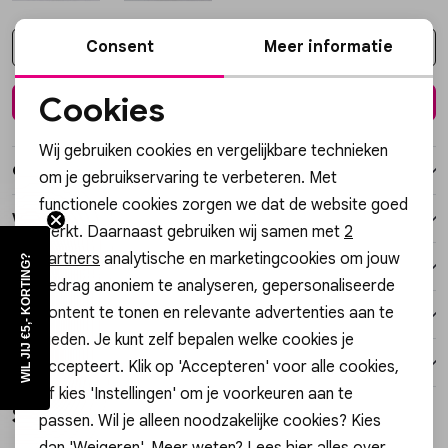
Vesten
Consent
Meer informatie
Kies een maat
Jassen
Cookies
In winkelmand
Noodzakelijke cookies
Lingerie
Wij gebruiken cookies en vergelijkbare technieken
Personalisatie cookies
Over dit item
om je gebruikservaring te verbeteren. Met
functionele cookies zorgen we dat de website goed
Analytische cookies
Winkelvoorraad
werkt. Daarnaast gebruiken wij samen met
2
Marketing cookies
partners
analytische en marketingcookies om jouw
WIL JIJ €5,- KORTING?
Kenmerken
gedrag anoniem te analyseren, gepersonaliseerde
content te tonen en relevante advertenties aan te
Verzending / Ophalen in de winkel
bieden. Je kunt zelf bepalen welke cookies je
Retourneren
accepteert. Klik op 'Accepteren' voor alle cookies,
of kies 'Instellingen' om je voorkeuren aan te
Style dit met
passen. Wil je alleen noodzakelijke cookies? Kies
dan 'Weigeren'. Meer weten? Lees
hier
alles over