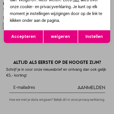
Neo Noir
Gossip
1
/2
1
/2
onze cookie- en privacyverklaring. Je kunt op elk
166388-236 BLOUSE KIRIL
TAS WINONA SUEDE TAS WINONA SUEDE
moment je instellingen wijzigingen door op de link te
59,95
54,99
klikken onder aan de pagina.
38
40
42
ONE SIZE
Opslaan
Terug
Accepteren
weigeren
Instellen
Altijd als eerste op de hoogte zijn?
Schrijf je in voor onze nieuwsbrief en ontvang dan ook gelijk
€5,- korting!
Aanmelden
Hoe we met je data omgaan? Bekijk dit in onze privacyverklaring.